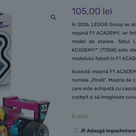
105,00
lei
În 2026, LEGO® Group se al
mașină F1 ACADEMY, iar fetel
model de etalare. Setu
ACADEMY™ (77258) este ideal
modelului folosit în F1 ACAD
Această mașină F1 ACADEMY 
numele „Pirelli”. Mașina de 
care este echipată cu cască,
cockpit și să imagineze curs
În stoc
Opțiuni
🎁 Adaugă împachetar