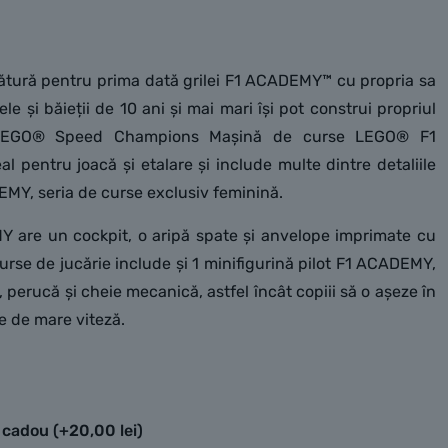
ătură pentru prima dată grilei F1 ACADEMY™ cu propria sa
e și băieții de 10 ani și mai mari își pot construi propriul
l LEGO® Speed Champions Mașină de curse LEGO® F1
 pentru joacă și etalare și include multe dintre detaliile
EMY, seria de curse exclusiv feminină.
are un cockpit, o aripă spate și anvelope imprimate cu
curse de jucărie include și 1 minifigurină pilot F1 ACADEMY,
 perucă și cheie mecanică, astfel încât copiii să o așeze în
e de mare viteză.
e cadou
(+
20,00
lei
)