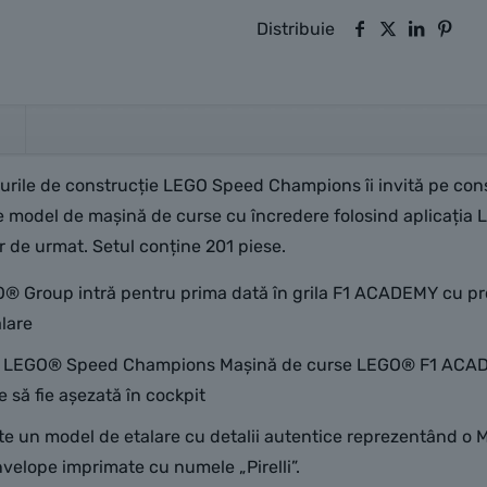
Distribuie
turile de construcție LEGO Speed Champions îi invită pe con
e model de mașină de curse cu încredere folosind aplicația LE
or de urmat. Setul conține 201 piese.
roup intră pentru prima dată în grila F1 ACADEMY cu propri
alare
 LEGO® Speed Champions Mașină de curse LEGO® F1 ACADEMY
să fie așezată în cockpit
te un model de etalare cu detalii autentice reprezentând 
anvelope imprimate cu numele „Pirelli”.