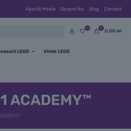
Apariții Media
Despre Noi
Blog
Contact
0
0
0,00
lei
cesorii LEGO
Vinde LEGO
 F1 ACADEMY™
 ACADEMY™