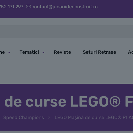
752 171 297
contact@jucariideconstruit.ro
ine
Tematici
Reviste
Seturi Retrase
Ac
 de curse LEGO®
Speed Champions
LEGO Mașină de curse LEGO® F1