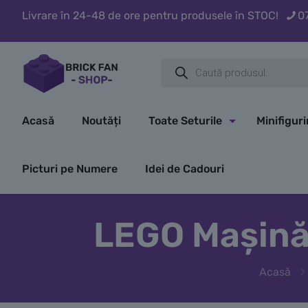
Livrare în 24-48 de ore pentru produsele în STOC!
0
Products
search
Acasă
Noutăți
Toate Seturile
Minifigur
Picturi pe Numere
Idei de Cadouri
LEGO Mașină
Acasă