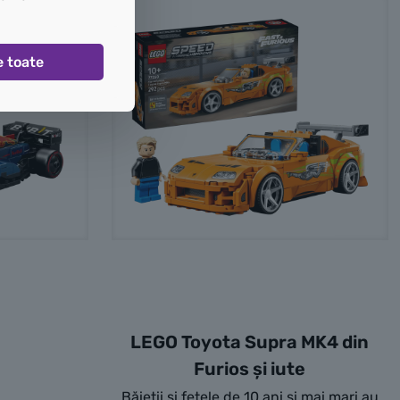
e toate
LEGO Toyota Supra MK4 din
Furios și iute
Băieții și fetele de 10 ani și mai mari au