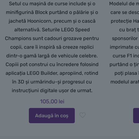
Setul cu mașină de curse include și o
Modelul de m
minifigurină Block purtând o pălărie și o
care se desc
jachetă Hoonicorn, precum și o cască
protecție Ha
alternativă. Seturile LEGO Speed
cu braț t
Champions sunt cadouri grozave pentru
sponsorilor
copii, care îi inspiră să creeze replici
imprimate cu
dintr-o gamă largă de vehicule celebre.
curse F1 inc
Copiii pot construi cu încredere folosind
purtând o ți
aplicația LEGO Builder, apropiind, rotind
poți plasa 
în 3D și urmărindu-și progresul cu
modelul ara
instrucțiuni digitale ușor de urmat.
105,00
lei
Adaugă în coș