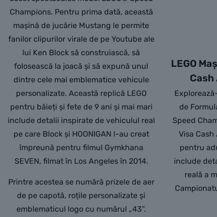
Champions. Pentru prima dată, această
mașină de jucărie Mustang le permite
fanilor clipurilor virale de pe Youtube ale
lui Ken Block să construiască, să
LEGO Mași
folosească la joacă și să expună unul
Cash 
dintre cele mai emblematice vehicule
personalizate. Această replică LEGO
Explorează-
pentru băieți și fete de 9 ani și mai mari
de Formul
include detalii inspirate de vehiculul real
Speed Cham
pe care Block și HOONIGAN l-au creat
Visa Cash
împreună pentru filmul Gymkhana
pentru adu
SEVEN, filmat în Los Angeles în 2014.
include det
reală a m
Printre acestea se numără prizele de aer
Campionatu
de pe capotă, roțile personalizate și
emblematicul logo cu numărul „43”.