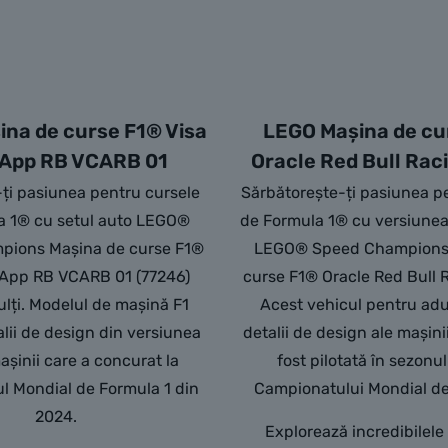
na de curse F1® Visa
LEGO Mașina de cu
App RB VCARB 01
Oracle Red Bull Ra
ți pasiunea pentru cursele
Sărbătorește-ți pasiunea p
a 1® cu setul auto LEGO®
de Formula 1® cu versiunea
pions Mașina de curse F1®
LEGO® Speed Champions
 App RB VCARB 01 (77246)
curse F1® Oracle Red Bull 
lți. Modelul de mașină F1
Acest vehicul pentru adu
alii de design din versiunea
detalii de design ale mașini
așinii care a concurat la
fost pilotată în sezonu
l Mondial de Formula 1 din
Campionatului Mondial de
2024.
Explorează incredibilele 