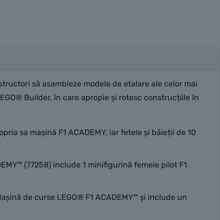
structori să asambleze modele de etalare ale celor mai
GO® Builder, în care apropie și rotesc construcțiile în
a sa mașină F1 ACADEMY, iar fetele și băieții de 10
™ (77258) include 1 minifigurină femeie pilot F1
o Mașină de curse LEGO® F1 ACADEMY™ și include un