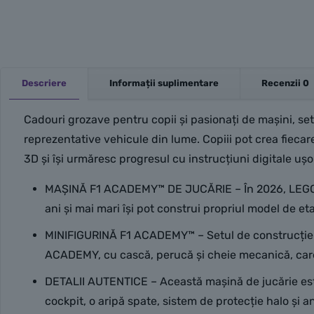
Descriere
Informații suplimentare
Recenzii
0
Cadouri grozave pentru copii și pasionați de mașini, se
reprezentative vehicule din lume. Copiii pot crea fiecar
3D și își urmăresc progresul cu instrucțiuni digitale uș
MAȘINĂ F1 ACADEMY™ DE JUCĂRIE – În 2026, LEGO® G
ani și mai mari își pot construi propriul model de et
MINIFIGURINĂ F1 ACADEMY™ – Setul de construcție
ACADEMY, cu cască, perucă și cheie mecanică, care 
DETALII AUTENTICE – Această mașină de jucărie es
cockpit, o aripă spate, sistem de protecție halo și 