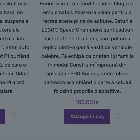
 cockpit care
Furios și iute, purtând tricoul și blugii săi
a barei de
emblematici. Așaz-o la volan pentru a
te, suspensia
recrea scene pline de acțiune. Seturile
ickere ale
LEGO® Speed Champions sunt cadouri
te mai late,
minunate pentru copii, care pot crea
”. Setul auto
replici dintr-o gamă vastă de vehicule
lot F1 purtând
celebre. Fă echipă cu prietenii și familia
ă, pe care o
în modul Construim Împreună din
pitului. Odată
aplicația LEGO Builder, unde toți se
nă F1 arată
distrează asamblând o parte a setului
alare.
folosind propriile dispozitive.
105,00
lei
Adaugă în coș