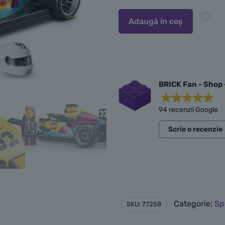
suplimentare
Adaugă în coș
BRICK Fan - Shop 
94 recenzii Google
Scrie o recenzie
Categorie:
Sp
SKU:
77258