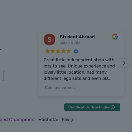
Student Abroad
acum 6 zile
-
Great little independent shop with
lots to see! Unique experience and
lovely little location, had many
different lego sets and even 3D
prints the owner made. Owner was
Citeste mai mult
very chatty and friendly, highly
recommend the place!
Certificat de: Trustindex
eed Champions
Etichetă:
Băieți