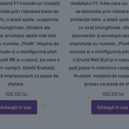
așină F1 include un cockpit
modelului F1, între care un
hide prin ridicarea barei de
se deschide prin ridicare
lo, o aripă spate, suspensie
protecție Halo, o aripă spa
riunghiular, stickere ale
cu braț triunghiular, st
 și anvelope spate mai late,
sponsorilor și anvelope spa
 numele „Pirelli”. Mașina de
imprimate cu numele „Pirelli
lude și o minifigurină pilot
include și o minifigurină pi
nută RB și o cască, pe care o
o ținută Red Bull și o casc
în cockpit. Odată finalizat,
poți plasa în interiorul cock
tă impresionant ca piesă de
finalizat, modelul de mași
etalare.
grozav ca piesă de et
105,00
lei
105,00
lei
Adaugă în coș
Adaugă în coș