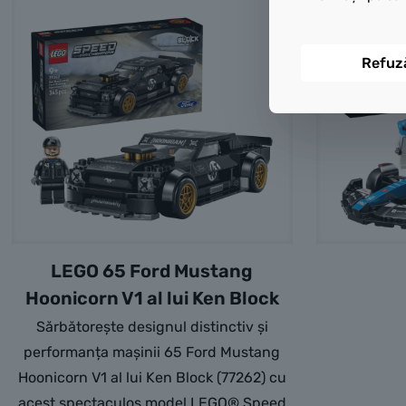
Refuz
LEGO 65 Ford Mustang
Hoonicorn V1 al lui Ken Block
Sărbătorește designul distinctiv și
performanța mașinii 65 Ford Mustang
Hoonicorn V1 al lui Ken Block (77262) cu
acest spectaculos model LEGO® Speed