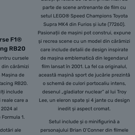
parte de scene antrenante de film cu
setul LEGO® Speed Champions Toyota
Supra MK4 din Furios și iute (77260).
Pasionații de mașini pot construi, expune
rse F1®
și recrea scene cu un model din cărămizi
cing RB20
care include detalii de design inspirate
entru cursele
de mașina emblematică din legendarul
 din cărămizi
film lansat în 2001. La fel ca originalul,
 Mașina de
această mașină sport de jucărie prezintă
Racing RB20.
o schemă de culori portocaliu intens,
lți include
desenul „gladiator nuclear” al lui Troy
i reale care a
Lee, un eleron spate și 4 jante cu design
l 2024 al
inedit și aspect cromat.
 Formula 1.
Setul include și o minifigurină a
dotări ale
personajului Brian O’Conner din filmele