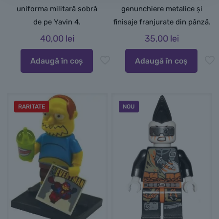
uniforma militară sobră
genunchiere metalice și
de pe Yavin 4.
finisaje franjurate din pânză.
40,00
lei
35,00
lei
Adaugă în coș
Adaugă în coș
RARITATE
NOU