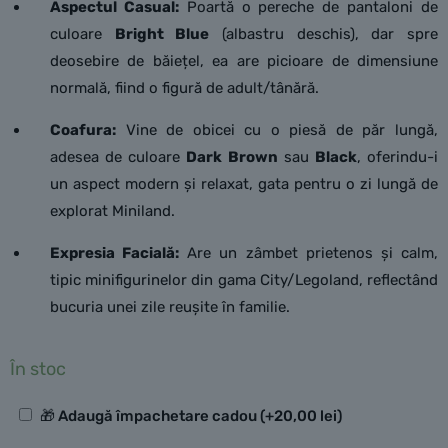
Aspectul Casual:
Poartă o pereche de pantaloni de
culoare
Bright Blue
(albastru deschis), dar spre
deosebire de băiețel, ea are picioare de dimensiune
normală, fiind o figură de adult/tânără.
Coafura:
Vine de obicei cu o piesă de păr lungă,
adesea de culoare
Dark Brown
sau
Black
, oferindu-i
un aspect modern și relaxat, gata pentru o zi lungă de
explorat Miniland.
Expresia Facială:
Are un zâmbet prietenos și calm,
tipic minifigurinelor din gama City/Legoland, reflectând
bucuria unei zile reușite în familie.
În stoc
Opțiuni
🎁 Adaugă împachetare cadou
(+
20,00
lei
)
suplimentare