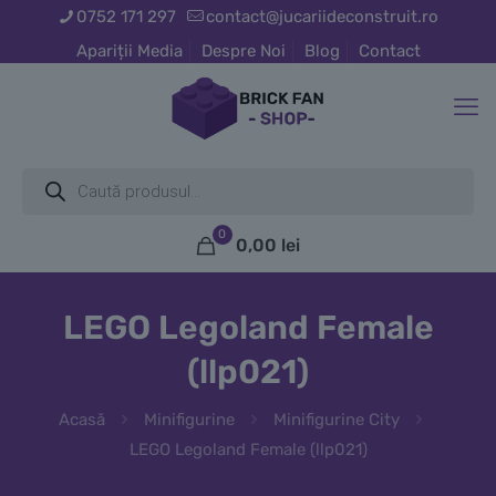
0752 171 297
contact@jucariideconstruit.ro
Apariții Media
Despre Noi
Blog
Contact
Products
search
0
0,00
lei
LEGO Legoland Female
(llp021)
Acasă
Minifigurine
Minifigurine City
LEGO Legoland Female (llp021)