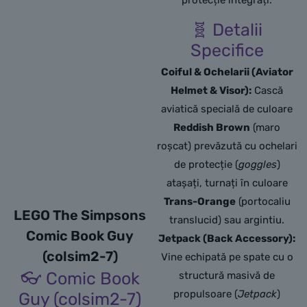
🧬 Detalii
Specifice
Coiful & Ochelarii (Aviator
Helmet & Visor):
Cască
aviatică specială de culoare
Reddish Brown
(maro
roșcat) prevăzută cu ochelari
de protecție (
goggles
)
atașați, turnați în culoare
Trans-Orange
(portocaliu
LEGO The Simpsons
translucid) sau argintiu.
Comic Book Guy
Jetpack (Back Accessory):
(colsim2-7)
Vine echipată pe spate cu o
👓 Comic Book
structură masivă de
propulsoare (
Jetpack
)
Guy (colsim2-7)