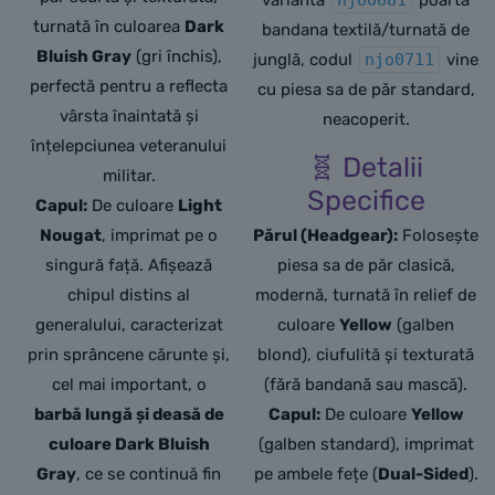
turnată în culoarea
Dark
bandana textilă/turnată de
Bluish Gray
(gri închis),
junglă, codul
njo0711
vine
perfectă pentru a reflecta
cu piesa sa de păr standard,
vârsta înaintată și
neacoperit.
înțelepciunea veteranului
🧬 Detalii
militar.
Specifice
Capul:
De culoare
Light
Nougat
, imprimat pe o
Părul (Headgear):
Folosește
singură față. Afișează
piesa sa de păr clasică,
chipul distins al
modernă, turnată în relief de
generalului, caracterizat
culoare
Yellow
(galben
prin sprâncene cărunte și,
blond), ciufulită și texturată
cel mai important, o
(fără bandană sau mască).
barbă lungă și deasă de
Capul:
De culoare
Yellow
culoare Dark Bluish
(galben standard), imprimat
Gray
, ce se continuă fin
pe ambele fețe (
Dual-Sided
).