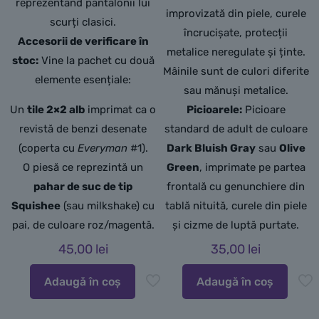
reprezentând pantalonii lui
improvizată din piele, curele
scurți clasici.
încrucișate, protecții
Accesorii de verificare în
metalice neregulate și ținte.
stoc:
Vine la pachet cu două
Mâinile sunt de culori diferite
elemente esențiale:
sau mănuși metalice.
Un
tile 2×2 alb
imprimat ca o
Picioarele:
Picioare
revistă de benzi desenate
standard de adult de culoare
(coperta cu
Everyman
#1).
Dark Bluish Gray
sau
Olive
O piesă ce reprezintă un
Green
, imprimate pe partea
pahar de suc de tip
frontală cu genunchiere din
Squishee
(sau milkshake) cu
tablă nituită, curele din piele
pai, de culoare roz/magentă.
și cizme de luptă purtate.
45,00
lei
35,00
lei
Adaugă în coș
Adaugă în coș