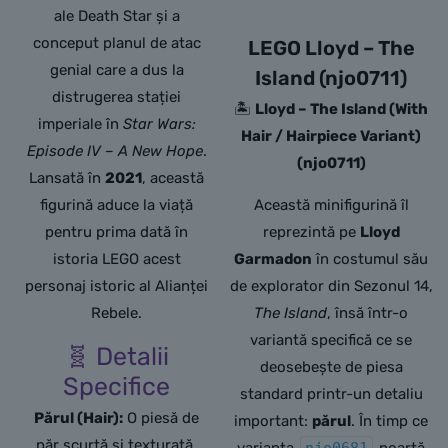
ale Death Star și a
conceput planul de atac
LEGO Lloyd – The
genial care a dus la
Island (njo0711)
distrugerea stației
🏝️
Lloyd – The Island (With
imperiale în
Star Wars:
Hair / Hairpiece Variant)
Episode IV – A New Hope
.
(njo0711)
Lansată în
2021
, această
figurină aduce la viață
Această minifigurină îl
pentru prima dată în
reprezintă pe
Lloyd
istoria LEGO acest
Garmadon
în costumul său
personaj istoric al Alianței
de explorator din Sezonul 14,
Rebele.
The Island
, însă într-o
variantă specifică ce se
🧬 Detalii
deosebește de piesa
Specifice
standard printr-un detaliu
Părul (Hair):
O piesă de
important:
părul
. În timp ce
păr scurtă și texturată,
varianta
njo0681
poartă