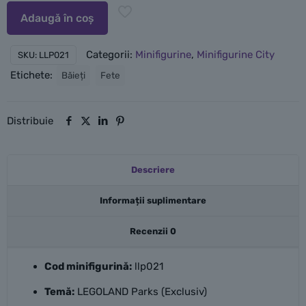
Adaugă în coș
Categorii:
Minifigurine
,
Minifigurine City
SKU:
LLP021
Etichete:
Băieți
Fete
Distribuie
Descriere
Informații suplimentare
Recenzii
0
Cod minifigurină:
llp021
Temă:
LEGOLAND Parks (Exclusiv)