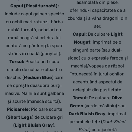
asamblată din piese,
Capul (Piesă turnată):
oferindu-i capacitatea de a
Include capul galben specific
zburda și a vâna dragonii din
cu ochii mari rotunzi, bărba
aer.
dublă turnată, ochelari cu
Capul:
De culoare
Light
ramă neagră și celebra lui
Nougat
, imprimat pe o
coafură cu păr lung la spate
singură parte (sau dual-
strâns în coadă (ponytail).
sided) cu o expresie feroce și
Torsul:
Poartă un tricou
machiaj/vopsea de război
simplu de culoare albastru
întunecată în jurul ochilor,
deschis (
Medium Blue
) care
accentuând aspectul de
se oprește deasupra burții
nelegiuit din pustietate.
masive. Mâinile sunt galbene
Torsul:
De culoare
Olive
și scurte (mânecă scurtă).
Green
(verde măsliniu) sau
Picioarele:
Picioare scurte
Dark Bluish Gray
, imprimat
(
Short Legs
) de culoare gri
pe ambele fețe (
Dual-Sided
(
Light Bluish Gray
),
Print
) cu o jachetă