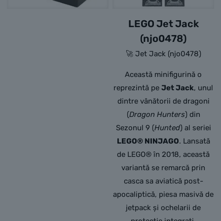
LEGO Jet Jack
(njo0478)
🚀 Jet Jack (njo0478)
Această minifigurină o
reprezintă pe
Jet Jack
, unul
dintre vânătorii de dragoni
(
Dragon Hunters
) din
Sezonul 9 (
Hunted
) al seriei
LEGO® NINJAGO
. Lansată
de LEGO® în 2018, această
variantă se remarcă prin
casca sa aviatică post-
apocaliptică, piesa masivă de
jetpack și ochelarii de
protecție integrați.