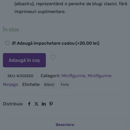
(albastru), reprezentând o pereche de blugi clasici, fără
imprimeuri suplimentare.
În stoc
Opțiuni
🎁 Adaugă împachetare cadou
(+
20,00
lei
)
suplimentare
Adaugă în coș
Categorii:
Minifigurine
,
Minifigurine
SKU:
NJO0350
Ninjago
Etichete:
Băieți
Fete
Distribuie
Descriere