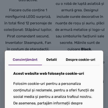
distractive.
cu o robă de luptă asiatică și
Fiecare cutie conține 1
armură grea. Designul
minifigurină LEGO surpriză,
include curele decorative în
în total fiind 12 personaje de
nuanțe de roșu și auriu, plăci
colecționat: Stăpânul lupilor,
de armură metalice și logo-ul
Pirat comandant secund,
sau simbolurile facțiunii sale
Inventator Steampunk, Fan
secrete. Mâinile sunt de
în costum de pterodactil,
culoare
Black
.
Baubau, Pilot de curse cu
Picioarele:
Picioare
Consimțământ
Detalii
Despre cookie-uri
rucsac cu propulsie, Iubitor
standard de adult, imprimate
de pisici, Practicant de
pe partea din față pentru a
Acest website web folosește cookie-uri
longboarding, Puști
continua detaliile tunicii
astronom, Cupidon, Fan în
lungi de luptă, având inserții
Folosim cookie-uri pentru a personaliza
costum de hamster și
aurii și roșii care
conținutul și reclamele, pentru a oferi funcții de
Colecționar de jucării de
contrastează puternic cu
social media și pentru a analiza traficul nostru.
pluș.
baza închisă la culoare.
De asemenea, partajăm informații despre