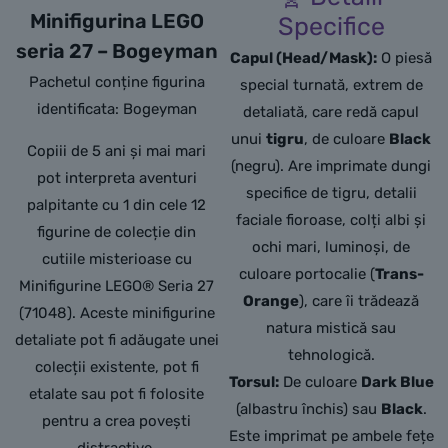
Minifigurina LEGO
Specifice
seria 27 – Bogeyman
Capul (Head/Mask):
O piesă
Pachetul conține figurina
special turnată, extrem de
identificata: Bogeyman
detaliată, care redă capul
unui
tigru
, de culoare
Black
Copiii de 5 ani și mai mari
(negru). Are imprimate dungi
pot interpreta aventuri
specifice de tigru, detalii
palpitante cu 1 din cele 12
faciale fioroase, colți albi și
figurine de colecție din
ochi mari, luminoși, de
cutiile misterioase cu
culoare portocalie (
Trans-
Minifigurine LEGO® Seria 27
Orange
), care îi trădează
(71048). Aceste minifigurine
natura mistică sau
detaliate pot fi adăugate unei
tehnologică.
colecții existente, pot fi
Torsul:
De culoare
Dark Blue
etalate sau pot fi folosite
(albastru închis) sau
Black
.
pentru a crea povești
Este imprimat pe ambele fețe