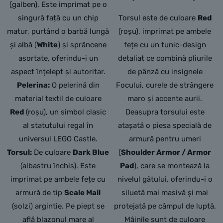
(galben).
Este imprimat pe o
singură față cu un chip
Torsul este de culoare
Red
matur,
purtând o barbă lungă
(roșu), imprimat pe ambele
și albă (
White
) și sprâncene
fețe cu un tunic-design
asortate,
oferindu-i un
detaliat ce combină pliurile
aspect înțelept și autoritar.
de pânză cu insignele
Pelerina:
O pelerină din
Focului, curele de strângere
material textil de culoare
maro și accente aurii.
Red
(roșu),
un simbol clasic
Deasupra torsului este
al statutului regal în
atașată o piesa specială de
universul LEGO Castle.
armură pentru umeri
Torsul:
De culoare
Dark Blue
(
Shoulder Armor / Armor
(albastru închis).
Este
Pad
), care se montează la
imprimat pe ambele fețe cu
nivelul gâtului, oferindu-i o
armură de tip
Scale Mail
siluetă mai masivă și mai
(solzi) argintie.
Pe piept se
protejată pe câmpul de luptă.
află blazonul mare al
Mâinile sunt de culoare