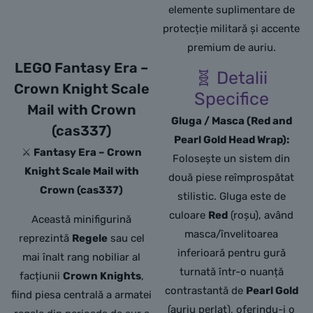
elemente suplimentare de
protecție militară și accente
premium de auriu.
LEGO Fantasy Era –
🧬 Detalii
Crown Knight Scale
Specifice
Mail with Crown
Gluga / Masca (Red and
(cas337)
Pearl Gold Head Wrap):
⚔️
Fantasy Era – Crown
Folosește un sistem din
Knight Scale Mail with
două piese reîmprospătat
Crown (cas337)
stilistic. Gluga este de
culoare
Red
(roșu), având
Această minifigurină
masca/învelitoarea
reprezintă
Regele
sau cel
inferioară pentru gură
mai înalt rang nobiliar al
turnată într-o nuanță
facțiunii
Crown Knights
,
contrastantă de
Pearl Gold
fiind piesa centrală a armatei
(auriu perlat), oferindu-i o