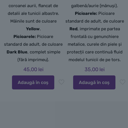
coroanei aurii,
flancat de
galbenă/aurie (mănuși).
detalii ale tunicii albastre.
Picioarele:
Picioare
Mâinile sunt de culoare
standard de adult, de culoare
Yellow
.
Red
, imprimate pe partea
Picioarele:
Picioare
frontală cu genunchiere
standard de adult,
de culoare
metalice, curele din piele și
Dark Blue
,
complet simple
protecții care continuă fluid
(fără imprimeu).
modelul tunicii de pe tors.
45,00
lei
35,00
lei
Adaugă în coș
Adaugă în coș