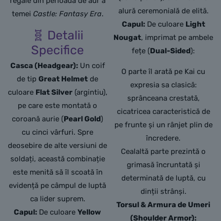
regale din perioada de aur a
alură ceremonială de elită.
temei
Castle: Fantasy Era
.
Capul:
De culoare
Light
🧬 Detalii
Nougat
, imprimat pe ambele
Specifice
fețe (
Dual-Sided
):
Casca (Headgear):
Un coif
O parte îl arată pe Kai cu
de tip
Great Helmet
de
expresia sa clasică:
culoare
Flat Silver
(argintiu),
sprânceana crestată,
pe care este montată o
cicatricea caracteristică de
coroană aurie (
Pearl Gold
)
pe frunte și un rânjet plin de
cu cinci vârfuri.
Spre
încredere.
deosebire de alte versiuni de
Cealaltă parte prezintă o
soldați,
această combinație
grimasă încruntată și
este menită să îl scoată în
determinată de luptă, cu
evidență pe câmpul de luptă
dinții strânși.
ca lider suprem.
Torsul & Armura de Umeri
Capul:
De culoare
Yellow
(Shoulder Armor):