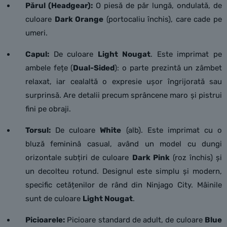
Părul (Headgear):
O piesă de păr lungă, ondulată, de
culoare
Dark Orange
(portocaliu închis), care cade pe
umeri.
Capul:
De culoare
Light Nougat
. Este imprimat pe
ambele fețe (
Dual-Sided
): o parte prezintă un zâmbet
relaxat, iar cealaltă o expresie ușor îngrijorată sau
surprinsă. Are detalii precum sprâncene maro și pistrui
fini pe obraji.
Torsul:
De culoare
White
(alb). Este imprimat cu o
bluză feminină casual, având un model cu dungi
orizontale subțiri de culoare
Dark Pink
(roz închis) și
un decolteu rotund. Designul este simplu și modern,
specific cetățenilor de rând din Ninjago City. Mâinile
sunt de culoare
Light Nougat
.
Picioarele:
Picioare standard de adult, de culoare
Blue