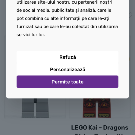
30,00
lei
35,00
lei
utilizarea site-ului nostru cu partenerii noștri
de social media, publicitate și analiză, care le
Adaugă în coș
Adaugă în coș
pot combina cu alte informații pe care le-ați
furnizat sau pe care le-au colectat din utilizarea
serviciilor lor.
NOU
Refuză
Personalizează
Permite toate
LEGO Kai – Dragons