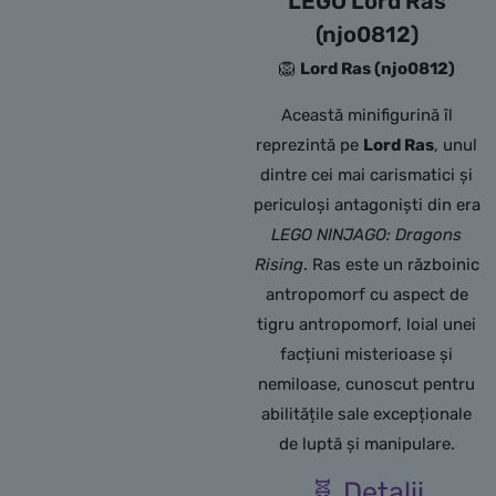
LEGO Lord Ras
(njo0812)
🦁
Lord Ras (njo0812)
Această minifigurină îl
reprezintă pe
Lord Ras
, unul
dintre cei mai carismatici și
periculoși antagoniști din era
LEGO NINJAGO: Dragons
Rising
. Ras este un războinic
antropomorf cu aspect de
tigru antropomorf, loial unei
facțiuni misterioase și
nemiloase, cunoscut pentru
abilitățile sale excepționale
de luptă și manipulare.
🧬 Detalii