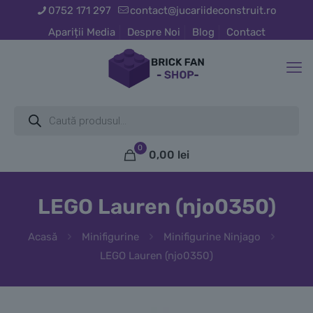
0752 171 297
contact@jucariideconstruit.ro
Apariții Media
Despre Noi
Blog
Contact
Products
search
0
0,00
lei
LEGO Lauren (njo0350)
Acasă
Minifigurine
Minifigurine Ninjago
LEGO Lauren (njo0350)