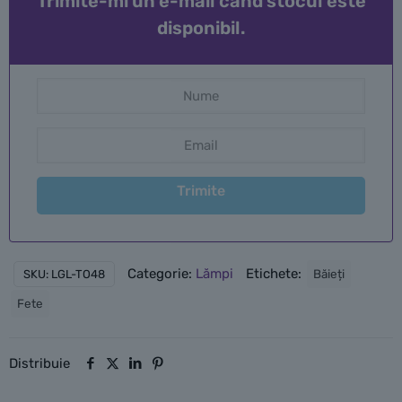
Trimite-mi un e-mail când stocul este
disponibil.
Trimite
Categorie:
Lămpi
Etichete:
Băieți
SKU:
LGL-TO48
Fete
Distribuie