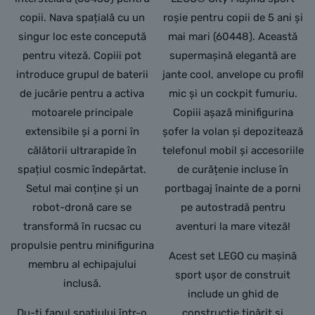
copii. Nava spațială cu un
roșie pentru copii de 5 ani și
singur loc este concepută
mai mari (60448). Această
pentru viteză. Copiii pot
supermașină elegantă are
introduce grupul de baterii
jante cool, anvelope cu profil
de jucărie pentru a activa
mic și un cockpit fumuriu.
motoarele principale
Copiii așază minifigurina
extensibile și a porni în
șofer la volan și depozitează
călătorii ultrarapide în
telefonul mobil și accesoriile
spațiul cosmic îndepărtat.
de curățenie incluse în
Setul mai conține și un
portbagaj înainte de a porni
robot-dronă care se
pe autostradă pentru
transformă în rucsac cu
aventuri la mare viteză!
propulsie pentru minifigurina
Acest set LEGO cu mașină
membru al echipajului
sport ușor de construit
inclusă.
include un ghid de
Du-ți fanul spațiului într-o
construcție tipărit și