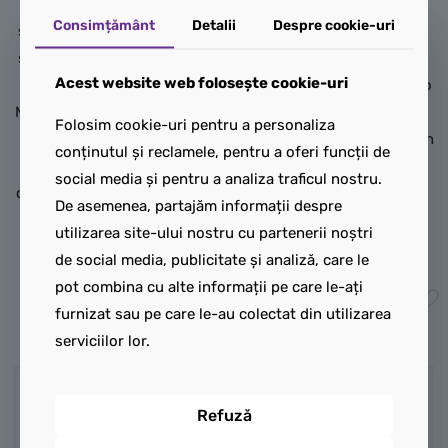
late, cu inscripții Goodyear,
figurină dragon cu 2 capete,
Consimțământ
Detalii
Despre cookie-uri
și un motor detaliat, plus un
cu coada, picioarele, capul,
stativ de etalare cu detalii și
gâtul, maxilarul și ghearele
Acest website web folosește cookie-uri
statistici ale vehiculului.
articulate. Copiii pot activa o
Minifigurina Nigel Mansell are
armă din pieptul dragonului
Folosim cookie-uri pentru a personaliza
o cască și un suport de
și îi pot mișca aripile mari din
conținutul și reclamele, pentru a oferi funcții de
etalare în formă de podium,
aluminiu înainte și înapoi
social media și pentru a analiza traficul nostru.
cu o fotografie și un citat ale
folosind o manetă de pe
De asemenea, partajăm informații despre
legendarului pilot.
spatele său.
utilizarea site-ului nostru cu partenerii noștri
320,00
lei
400,00
lei
de social media, publicitate și analiză, care le
pot combina cu alte informații pe care le-ați
Adaugă în coș
Adaugă în coș
furnizat sau pe care le-au colectat din utilizarea
serviciilor lor.
Refuză