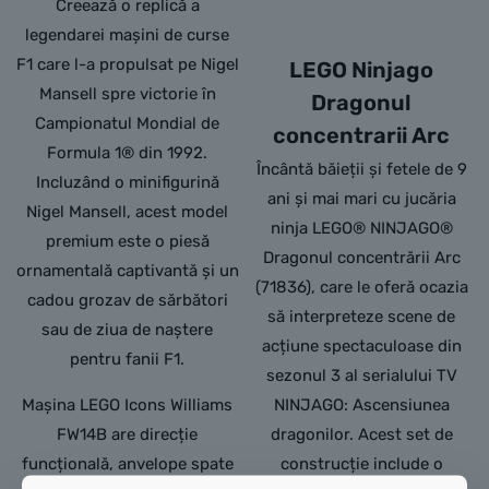
Creează o replică a
legendarei mașini de curse
F1 care l-a propulsat pe Nigel
LEGO Ninjago
Mansell spre victorie în
Dragonul
Campionatul Mondial de
concentrarii Arc
Formula 1® din 1992.
Încântă băieții și fetele de 9
Incluzând o minifigurină
ani și mai mari cu jucăria
Nigel Mansell, acest model
ninja LEGO® NINJAGO®
premium este o piesă
Dragonul concentrării Arc
ornamentală captivantă și un
(71836), care le oferă ocazia
cadou grozav de sărbători
să interpreteze scene de
sau de ziua de naștere
acțiune spectaculoase din
pentru fanii F1.
sezonul 3 al serialului TV
Mașina LEGO Icons Williams
NINJAGO: Ascensiunea
FW14B are direcție
dragonilor. Acest set de
funcțională, anvelope spate
construcție include o