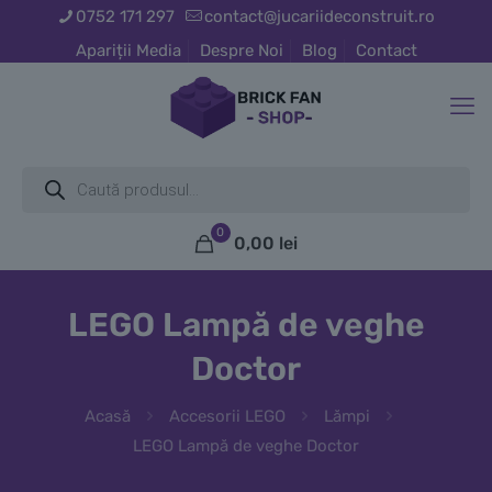
0752 171 297
contact@jucariideconstruit.ro
Apariții Media
Despre Noi
Blog
Contact
Products
search
0
0,00
lei
LEGO Lampă de veghe
Doctor
Acasă
Accesorii LEGO
Lămpi
LEGO Lampă de veghe Doctor