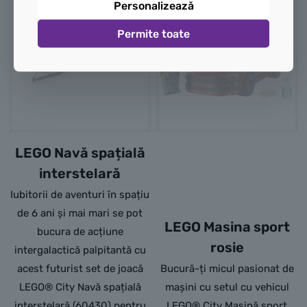
Personalizează
Stoc
Stoc
Permite toate
Epuizat
Epuizat
LEGO Navă spațială
interstelară
Iubitorii de aventuri în spațiu
de 6 ani și mai mari se pot
LEGO Masina sport
bucura de acțiune
rosie
intergalactică palpitantă cu
acest futurist set de joacă
Bucură-ți micul pasionat de
LEGO® City Navă spațială
mașini cu setul cu vehicul
interstelară (60430) pentru
LEGO® City Mașină sport