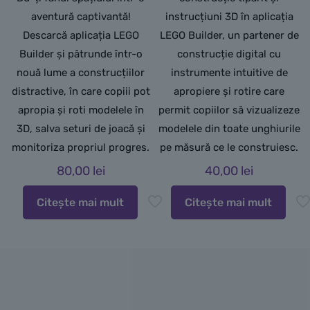
aventură captivantă!
instrucțiuni 3D în aplicația
Descarcă aplicația LEGO
LEGO Builder, un partener de
Builder și pătrunde într-o
construcție digital cu
nouă lume a construcțiilor
instrumente intuitive de
distractive, în care copiii pot
apropiere și rotire care
apropia și roti modelele în
permit copiilor să vizualizeze
3D, salva seturi de joacă și
modelele din toate unghiurile
monitoriza propriul progres.
pe măsură ce le construiesc.
80,00
lei
40,00
lei
Citește mai mult
Citește mai mult