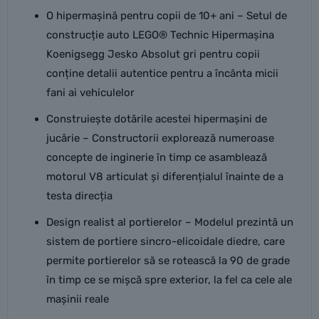
O hipermașină pentru copii de 10+ ani – Setul de
construcție auto LEGO® Technic Hipermașina
Koenigsegg Jesko Absolut gri pentru copii
conține detalii autentice pentru a încânta micii
fani ai vehiculelor
Construiește dotările acestei hipermașini de
jucărie – Constructorii explorează numeroase
concepte de inginerie în timp ce asamblează
motorul V8 articulat și diferențialul înainte de a
testa direcția
Design realist al portierelor – Modelul prezintă un
sistem de portiere sincro-elicoidale diedre, care
permite portierelor să se rotească la 90 de grade
în timp ce se mișcă spre exterior, la fel ca cele ale
mașinii reale