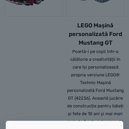
LEGO Mașină
personalizată Ford
Mustang GT
Poartă-i pe copii într-o
călătorie a creativității în
care își personalizează
propria versiune LEGO®
Technic Mașină
personalizată Ford Mustang
GT (42236). Această jucărie
de construcție pentru băieți
și fete de 10 ani și mai mari
include 2 seturi de piese de
LEGO Ferrari FXX K