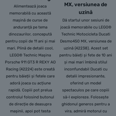
MX, versiunea de
Alimentează joaca
uzină
memorabilă cu această
mașină de curse de
Dă startul unor sesiuni de
anduranță pe tema
joacă memorabile cu LEGO®
dinozaurilor, concepută
Technic Motocicleta Ducati
pentru copii de 11 ani și mai
Desmo450 MX, versiunea de
mari. Plină de detalii cool,
uzină (42238). Acest set
LEGO® Technic Mașina
pentru băieți și fete de 10 ani
Porsche 911 GT3 R REXY AO
și mai mari îmbină stilul
Racing (42224) este creată
inconfundabil Ducati cu
pentru băieții și fetele care
detalii impresionante,
adoră joaca cu acțiune
oferind un model
rapidă. Copiii pot prelua
spectaculos pe care copiii
controlul folosind butonul
să-l exploreze. Folosește
de direcție de deasupra
ghidonul generos pentru a
mașinii, apoi pot testa
vira, admiră motorul cu