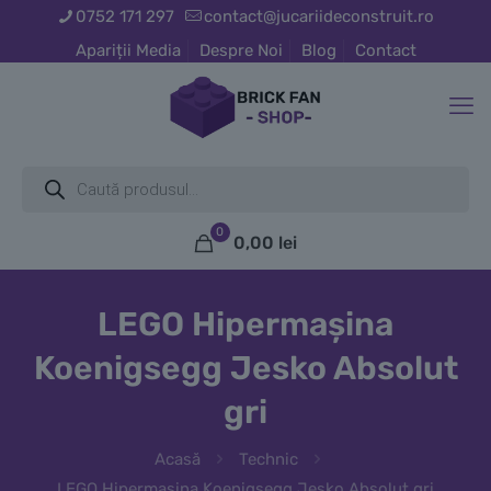
0752 171 297
contact@jucariideconstruit.ro
Apariții Media
Despre Noi
Blog
Contact
Products
search
0
0,00
lei
LEGO Hipermașina
Koenigsegg Jesko Absolut
gri
Acasă
Technic
LEGO Hipermașina Koenigsegg Jesko Absolut gri