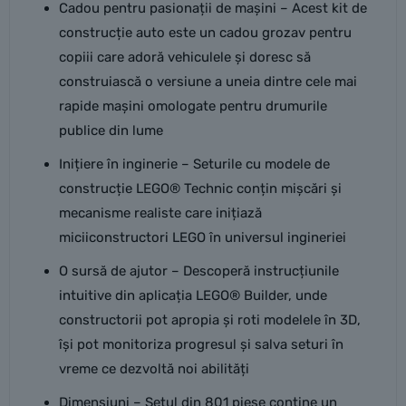
Cadou pentru pasionații de mașini – Acest kit de
construcție auto este un cadou grozav pentru
copiii care adoră vehiculele și doresc să
construiască o versiune a uneia dintre cele mai
rapide mașini omologate pentru drumurile
publice din lume
Inițiere în inginerie – Seturile cu modele de
construcție LEGO® Technic conțin mișcări și
mecanisme realiste care inițiază
miciiconstructori LEGO în universul ingineriei
O sursă de ajutor – Descoperă instrucțiunile
intuitive din aplicația LEGO® Builder, unde
constructorii pot apropia și roti modelele în 3D,
își pot monitoriza progresul și salva seturi în
vreme ce dezvoltă noi abilități
Dimensiuni – Setul din 801 piese conține un