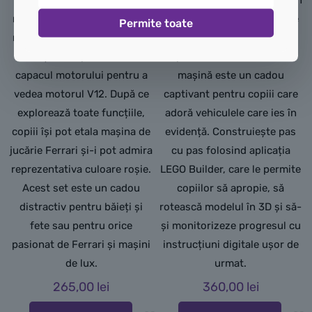
deschid și o capotă care se
partea de sus pentru a vira în
ridică. Testează diferențialul
timp ce copiii creează curse
Permite toate
realist și observă pistoanele
propulsate de motorul cu 8
în mișcare, apoi deschide
pistoane. Acest set cu
capacul motorului pentru a
mașină este un cadou
vedea motorul V12. După ce
captivant pentru copiii care
explorează toate funcțiile,
adoră vehiculele care ies în
copiii își pot etala mașina de
evidență. Construiește pas
jucărie Ferrari și-i pot admira
cu pas folosind aplicația
reprezentativa culoare roșie.
LEGO Builder, care le permite
Acest set este un cadou
copiilor să apropie, să
distractiv pentru băieți și
rotească modelul în 3D și să-
fete sau pentru orice
și monitorizeze progresul cu
pasionat de Ferrari și mașini
instrucțiuni digitale ușor de
de lux.
urmat.
265,00
lei
360,00
lei