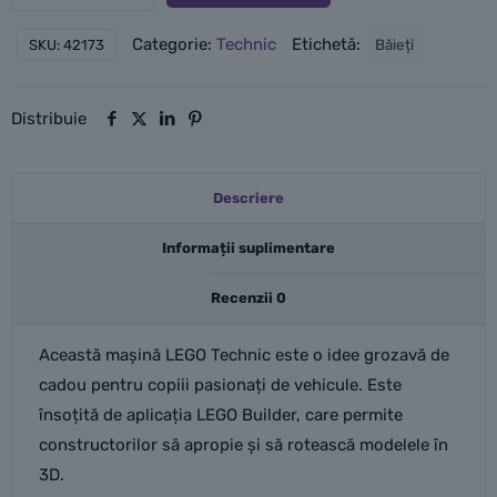
Hipermașina
Categorie:
Technic
Etichetă:
Băieți
SKU:
42173
Koenigsegg
Jesko
Absolut
Distribuie
gri
Descriere
Informații suplimentare
Recenzii
0
Această mașină LEGO Technic este o idee grozavă de
cadou pentru copiii pasionați de vehicule. Este
însoțită de aplicația LEGO Builder, care permite
constructorilor să apropie și să rotească modelele în
3D.