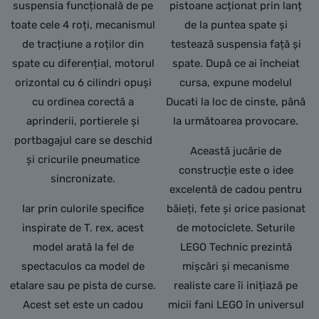
suspensia funcțională de pe
pistoane acționat prin lanț
toate cele 4 roți, mecanismul
de la puntea spate și
de tracțiune a roților din
testează suspensia față și
spate cu diferențial, motorul
spate. După ce ai încheiat
orizontal cu 6 cilindri opuși
cursa, expune modelul
cu ordinea corectă a
Ducati la loc de cinste, până
aprinderii, portierele și
la următoarea provocare.
portbagajul care se deschid
Această jucărie de
și cricurile pneumatice
construcție este o idee
sincronizate.
excelentă de cadou pentru
Iar prin culorile specifice
băieți, fete și orice pasionat
inspirate de T. rex, acest
de motociclete. Seturile
model arată la fel de
LEGO Technic prezintă
spectaculos ca model de
mișcări și mecanisme
etalare sau pe pista de curse.
realiste care îi inițiază pe
Acest set este un cadou
micii fani LEGO în universul