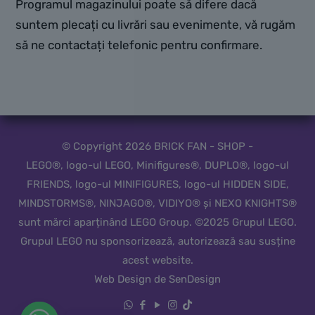
Programul magazinului poate să difere dacă
suntem plecați cu livrări sau evenimente, vă rugăm
să ne contactați telefonic pentru confirmare.
© Copyright 2026 BRICK FAN - SHOP -
LEGO®, logo-ul LEGO, Minifigures®, DUPLO®, logo-ul
FRIENDS, logo-ul MINIFIGURES, logo-ul HIDDEN SIDE,
MINDSTORMS®, NINJAGO®, VIDIYO® și NEXO KNIGHTS®
sunt mărci aparținând LEGO Group. ©2025 Grupul LEGO.
Grupul LEGO nu sponsorizează, autorizează sau susține
acest website.
Web Design de SenDesign