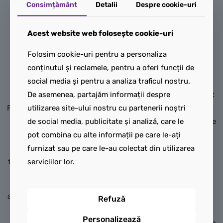
caroserie care pot fi
Consimțământ
Detalii
Despre cookie-uri
Oferă micilor iubitori de
combinate pentru a crea
mașini o provocare de
diferite stiluri. Poți alege
Acest website web folosește cookie-uri
construcție captivantă cu
între o vopsea elegantă și o
Folosim cookie-uri pentru a personaliza
model de mașină LEGO®
versiune în stil graffiti – sau
conținutul și reclamele, pentru a oferi funcții de
Technic Ferrari FXX K,
poți combina elemente din
social media și pentru a analiza traficul nostru.
concepută pentru băieți și
fiecare design pentru a crea
De asemenea, partajăm informații despre
fete de 10 ani și mai mari.
un aspect unic. Copiii își pot
utilizarea site-ului nostru cu partenerii noștri
Fanii Ferrari se vor bucura să
exprima personalitatea
de social media, publicitate și analiză, care le
asambleze toate dotările
înlocuind 8 detalii diferite ale
pot combina cu alte informații pe care le-ați
autentice inspirate de la
mașinii, printre care capota,
furnizat sau pe care le-au colectat din utilizarea
modelul real, apoi să-i
splitter-ul frontal, ușile,
serviciilor lor.
testeze funcțiile interesante.
panourile de plafon și
spoilerele.
Asemenea originalului,
această versiune are portiere
Designul e doar începutul!
Refuză
de tip „fluture” care se
Folosește mecanismul din
Personalizează