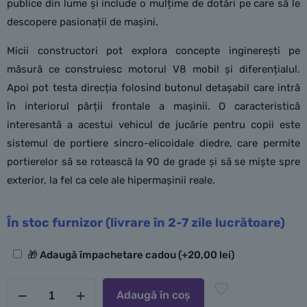
publice din lume și include o mulțime de dotări pe care să le
descopere pasionații de mașini.
Micii constructori pot explora concepte inginerești pe
măsură ce construiesc motorul V8 mobil și diferențialul.
Apoi pot testa direcția folosind butonul detașabil care intră
în interiorul părții frontale a mașinii. O caracteristică
interesantă a acestui vehicul de jucărie pentru copii este
sistemul de portiere sincro-elicoidale diedre, care permite
portierelor să se rotească la 90 de grade și să se miște spre
exterior, la fel ca cele ale hipermașinii reale.
În stoc furnizor (livrare în 2-7 zile lucrătoare)
Opțiuni
🎁 Adaugă împachetare cadou
(+
20,00
lei
)
suplimentare
Cantitate
Adaugă în coș
LEGO