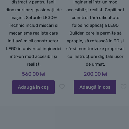
distractiv pentru fanii
ingineriei într-un mod
dinozaurilor și pasionații de
accesibil și realist. Copiii pot
mașini. Seturile LEGO®
construi fără dificultate
Technic includ mișcări și
folosind aplicația LEGO
mecanisme realiste care
Builder, care le permite să
inițiază micii constructori
apropie, să rotească în 3D și
LEGO în universul ingineriei
să-și monitorizeze progresul
într-un mod accesibil și
cu instrucțiuni digitale ușor
realist.
de urmat.
560,00
lei
200,00
lei
Adaugă în coș
Adaugă în coș