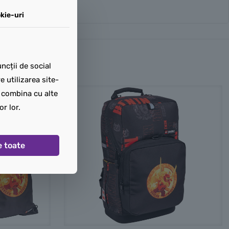
kie-uri
ncții de social
 utilizarea site-
t combina cu alte
or lor.
e toate