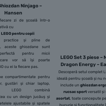
hiozdan Ninjago –
Hansen
iecare zi de școală într-o
ativă cu
 LEGO pentru copii
, practice și pline de
te, aceste ghiozdane sunt
perfectă pentru micii
LEGO Set 3 piese – 
i care vor să își poarte
Dragon Energy – Ea
 cu ei la fiecare pas.
Descoperă setul complet L
ine compartimentate pentru
ideală pentru școală și nu 
r, gustări și chiar laptop,
include un
ghiozdan erg
nele LEGO combină
rucsac sport
versatil și
atea cu un design jucăuș și
asortat
, toate concepute p
etelele ajustabile și spatele
bucurie și funcționalitate î