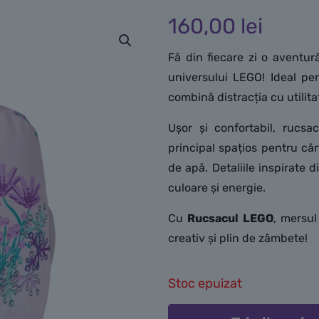
160,00
lei
Fă din fiecare zi o aventu
universului LEGO! Ideal pen
combină distracția cu utilita
Ușor și confortabil, rucsa
principal spațios pentru cărț
de apă. Detaliile inspirate 
culoare și energie.
Cu
Rucsacul LEGO
, mersul
creativ și plin de zâmbete!
Stoc epuizat