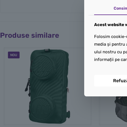
Consi
Acest website w
Produse similare
Folosim cookie-u
media și pentru 
ului nostru cu pa
NOU
informații pe car
Refuz