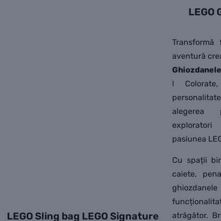
LEGO G
Transformă f
aventură cre
Ghiozdanele
! Colorate
personalita
alegerea 
explorator
pasiunea LEGO
Cu spații b
caiete, pena
ghiozda
funcționalit
LEGO Sling bag LEGO Signature
atrăgător. Br