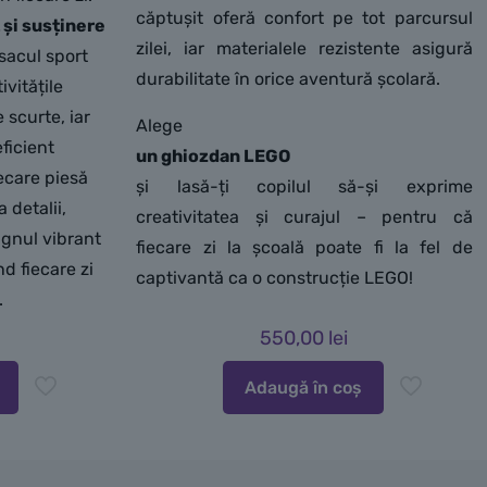
căptușit oferă confort pe tot parcursul
 și susținere
zilei, iar materialele rezistente asigură
sacul sport
durabilitate în orice aventură școlară.
ivitățile
 scurte, iar
Alege
ficient
un ghiozdan LEGO
ecare piesă
și lasă-ți copilul să-și exprime
 detalii,
creativitatea și curajul – pentru că
ignul vibrant
fiecare zi la școală poate fi la fel de
d fiecare zi
captivantă ca o construcție LEGO!
.
550,00
lei
Adaugă în coș