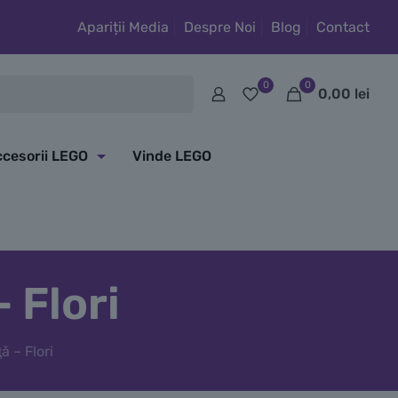
Apariții Media
Despre Noi
Blog
Contact
0
0
0,00
lei
cesorii LEGO
Vinde LEGO
 Flori
 – Flori