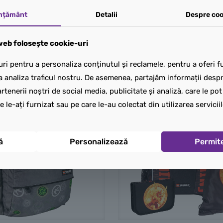
mțământ
Detalii
Despre coo
eb folosește cookie-uri
ri pentru a personaliza conținutul și reclamele, pentru a oferi fu
a analiza traficul nostru. De asemenea, partajăm informații despre
rtenerii noștri de social media, publicitate și analiză, care le po
e le-ați furnizat sau pe care le-au colectat din utilizarea serviciil
ă
Personalizează
Permit