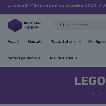
Livrare în 24-48 de ore pentru produsele în STOC!
0
Products
search
Acasă
Noutăți
Toate Seturile
Minifigur
Picturi pe Numere
Idei de Cadouri
LEGO 
Acasă