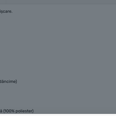
ișcare.
adâncime)
ă (100% poliester)