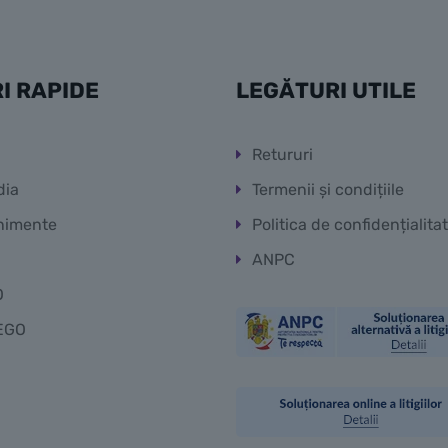
I RAPIDE
LEGĂTURI UTILE
Retururi
dia
Termenii și condițiile
nimente
Politica de confidențialita
ANPC
O
EGO