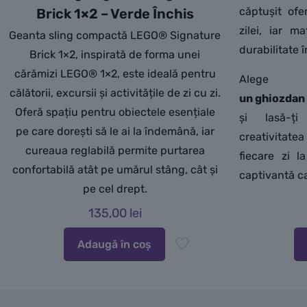
căptușit ofe
Brick 1×2 – Verde Închis
zilei, iar ma
Geanta sling compactă LEGO® Signature
durabilitate 
Brick 1×2, inspirată de forma unei
cărămizi LEGO® 1×2, este ideală pentru
Alege
călătorii, excursii și activitățile de zi cu zi.
un ghiozdan
Oferă spațiu pentru obiectele esențiale
și lasă-ți
pe care dorești să le ai la îndemână, iar
creativitat
cureaua reglabilă permite purtarea
fiecare zi l
confortabilă atât pe umărul stâng, cât și
captivantă c
pe cel drept.
135,00
lei
Adaugă în coș