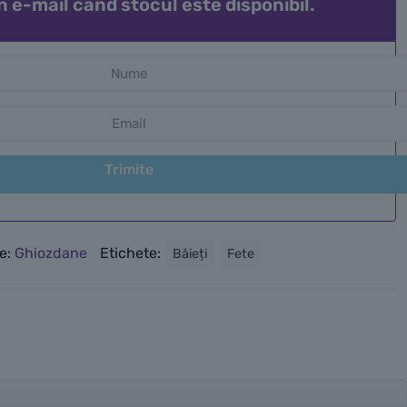
n e-mail când stocul este disponibil.
Trimite
e:
Ghiozdane
Etichete:
Băieți
Fete