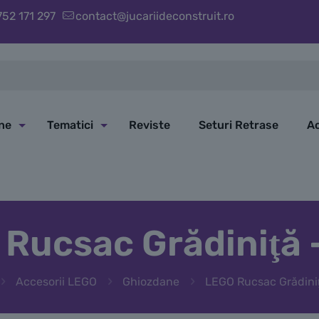
752 171 297
contact@jucariideconstruit.ro
ine
Tematici
Reviste
Seturi Retrase
Ac
Rucsac Grădiniţă –
Accesorii LEGO
Ghiozdane
LEGO Rucsac Grădiniţă