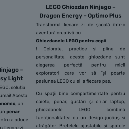
LEGO Ghiozdan Ninjago –
Dragon Energy – Optimo Plus
Transformă fiecare zi de școală într-o
aventură creativă cu
Ghiozdanele LEGO pentru copii
! Colorate, practice și pline de
personalitate, aceste ghiozdane sunt
alegerea perfectă pentru micii
Ninjago –
exploratori care vor să își poarte
sy Light
pasiunea LEGO cu ei la fiecare pas.
EGO, soluția
Cu spații bine compartimentate pentru
numai! Acesta
caiete, penar, gustări și chiar laptop,
onomic
, un
ghiozdanele LEGO combină
 un
penar
funcționalitatea cu un design jucăuș și
entru a aduce
atrăgător. Bretelele ajustabile și spatele
n fiecare zi.