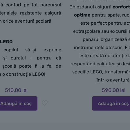
ră confort pe tot parcursul
Ghiozdanul asigură
confort
terialele rezistente asigură
optime
pentru spate, ruc
în orice aventură școlară.
este perfect pentru act
extrașcolare sau excursiile
penarul organizează e
 LEGO
instrumentele de scris. Fi
 copilul să-și exprime
este creată cu atenție la
ea și curajul – pentru că
respectând calitatea și des
a școală poate fi la fel de
specific LEGO, transformân
a o construcție LEGO!
într-o aventură
510,00
lei
590,00
lei
Adaugă în coș
Adaugă în coș