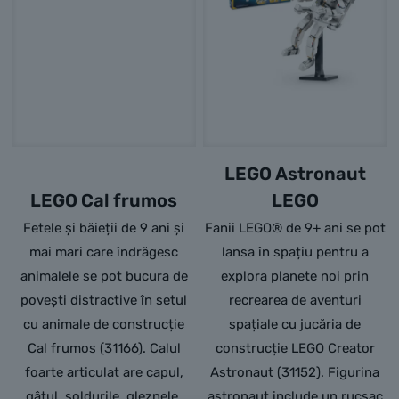
LEGO Astronaut
LEGO Cal frumos
LEGO
Fetele și băieții de 9 ani și
Fanii LEGO® de 9+ ani se pot
mai mari care îndrăgesc
lansa în spațiu pentru a
animalele se pot bucura de
explora planete noi prin
povești distractive în setul
recrearea de aventuri
cu animale de construcție
spațiale cu jucăria de
Cal frumos (31166). Calul
construcție LEGO Creator
foarte articulat are capul,
Astronaut (31152). Figurina
gâtul, șoldurile, gleznele,
astronaut include un rucsac