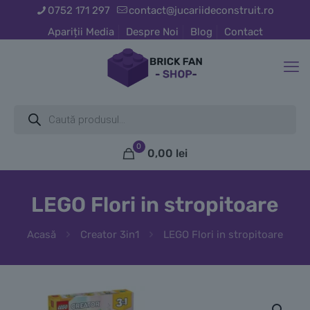
0752 171 297
contact@jucariideconstruit.ro
Apariții Media
Despre Noi
Blog
Contact
Products
search
0
0,00 lei
LEGO Flori in stropitoare
Acasă
Creator 3in1
LEGO Flori in stropitoare