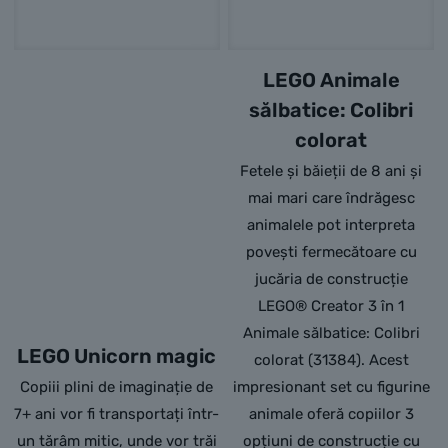
LEGO Animale
sălbatice: Colibri
colorat
Fetele și băieții de 8 ani și
mai mari care îndrăgesc
animalele pot interpreta
povești fermecătoare cu
jucăria de construcție
LEGO® Creator 3 în 1
Animale sălbatice: Colibri
LEGO Unicorn magic
colorat (31384). Acest
Copiii plini de imaginație de
impresionant set cu figurine
7+ ani vor fi transportați într-
animale oferă copiilor 3
un tărâm mitic, unde vor trăi
opțiuni de construcție cu