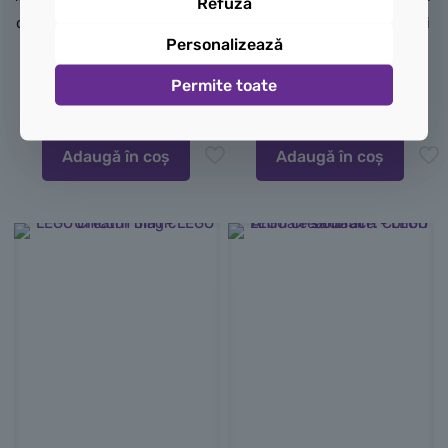
Refuză
de jucării care se transformă
creative pe tema spațiului și
Personalizează
sunt cadouri creative și
sunt însoțite de suporturi
distractive pentru copii.
pentru etalare.
Permite toate
195,00
lei
200,00
lei
Adaugă în coș
Adaugă în coș