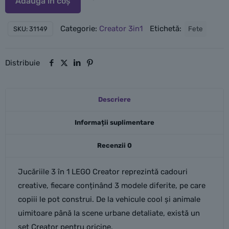
Adaugă în coș
Categorie:
Creator 3in1
Etichetă:
Fete
SKU:
31149
Distribuie
Descriere
Informații suplimentare
Recenzii
0
Jucăriile 3 în 1 LEGO Creator reprezintă cadouri
creative, fiecare conținând 3 modele diferite, pe care
copiii le pot construi. De la vehicule cool și animale
uimitoare până la scene urbane detaliate, există un
set Creator pentru oricine.