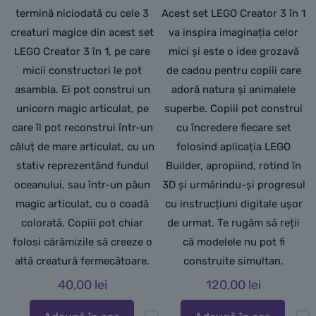
termină niciodată cu cele 3
Acest set LEGO Creator 3 în 1
creaturi magice din acest set
va inspira imaginația celor
LEGO Creator 3 în 1, pe care
mici și este o idee grozavă
micii constructori le pot
de cadou pentru copiii care
asambla. Ei pot construi un
adoră natura și animalele
unicorn magic articulat, pe
superbe. Copiii pot construi
care îl pot reconstrui într-un
cu încredere fiecare set
căluț de mare articulat, cu un
folosind aplicația LEGO
stativ reprezentând fundul
Builder, apropiind, rotind în
oceanului, sau într-un păun
3D și urmărindu-și progresul
magic articulat, cu o coadă
cu instrucțiuni digitale ușor
colorată. Copiii pot chiar
de urmat. Te rugăm să reții
folosi cărămizile să creeze o
că modelele nu pot fi
altă creatură fermecătoare.
construite simultan.
40,00
lei
120,00
lei