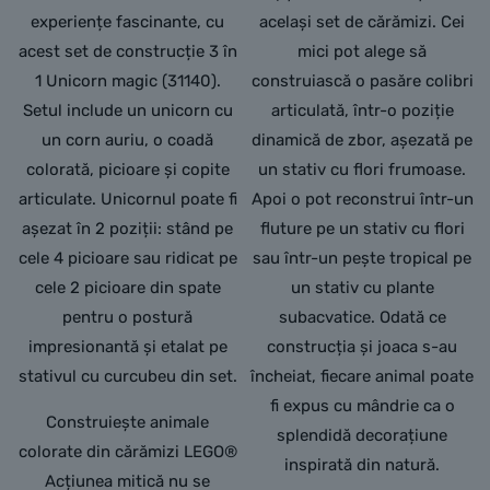
experiențe fascinante, cu
același set de cărămizi. Cei
acest set de construcție 3 în
mici pot alege să
1 Unicorn magic (31140).
construiască o pasăre colibri
Setul include un unicorn cu
articulată, într-o poziție
un corn auriu, o coadă
dinamică de zbor, așezată pe
colorată, picioare și copite
un stativ cu flori frumoase.
articulate. Unicornul poate fi
Apoi o pot reconstrui într-un
așezat în 2 poziții: stând pe
fluture pe un stativ cu flori
cele 4 picioare sau ridicat pe
sau într-un pește tropical pe
cele 2 picioare din spate
un stativ cu plante
pentru o postură
subacvatice. Odată ce
impresionantă și etalat pe
construcția și joaca s-au
stativul cu curcubeu din set.
încheiat, fiecare animal poate
fi expus cu mândrie ca o
Construiește animale
splendidă decorațiune
colorate din cărămizi LEGO®
inspirată din natură.
Acțiunea mitică nu se