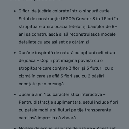
3 flori de jucărie colorate într-o singură cutie –
Setul de construcție LEGO® Creator 3 în 1 Flori în
stropitoare oferă ocazia fetelor și băieților de 8+
ani să construiască și să reconstruiască modele
detaliate cu același set de cărămizi
Jucărie inspirată de natură cu opțiuni nelimitate
de joacă – Copiii pot imagina povești cu o
stropitoare care conține 3 flori și 3 fluturi, cu o
cizmă în care se află 3 flori sau cu 2 păsări
cocoțate pe o creangă
Jucărie 3 în 1 cu caracteristici interactive –
Pentru distracție suplimentară, setul include flori
cu petale mobile și fluturi pe tije transparente
care lasă impresia că zboară
Modele de expus inspirate de natură – Acest set