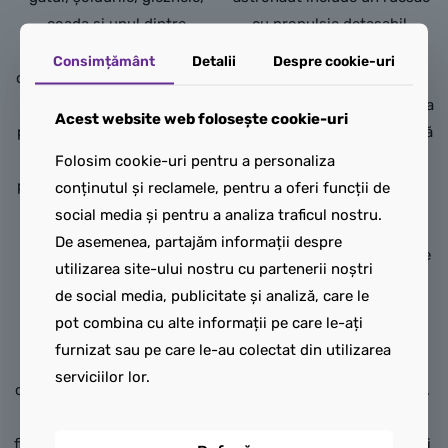
coada și unul dintre
cu propulsie detașabil,
genunchi mobile și este
picioare, brațe șidegete
Consimțământ
Detalii
Despre cookie-uri
oferit împreună cu o bază cu
articulate și o vizieră aurie
efect de iarbă pe care copiii
care se deschide, cu un loc la
Acest website web folosește cookie-uri
pot etala modelul în 3 poziții
interior pentru o minifigurină
diferite: stând pe 3 sau 4
(neinclusă).
Folosim cookie-uri pentru a personaliza
picioare sau ridicându-se pe
conținutul și reclamele, pentru a oferi funcții de
Băieții și fetele pot construi
cele 2 picioare din spate.
social media și pentru a analiza traficul nostru.
3 seturi spațiale diferite: un
De asemenea, partajăm informații despre
Copiii au la dispoziție 3
astronaut articulat, un câine
utilizarea site-ului nostru cu partenerii noștri
opțiuni de construcție cu
spațial futurist, cu picioare
de social media, publicitate și analiză, care le
același set de cărămizi: un
și coadă articulat e, sau un
pot combina cu alte informații pe care le-ați
cal LEGO®; un urs articulat
avion cu reacție, cu loc
furnizat sau pe care le-au colectat din utilizarea
cu o mică construcție
pentru o minifigurină
serviciilor lor.
cascadă; sau un elegant cerb
(neinclusă) pentru a-l pilota.
articulat. Toate cele 3
Toate cele 3 modele
figurine animale din acest set
reprezintă minunate cadouri