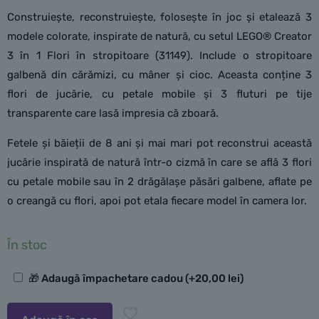
Construiește, reconstruiește, folosește în joc și etalează 3
modele colorate, inspirate de natură, cu setul LEGO® Creator
3 în 1 Flori în stropitoare (31149). Include o stropitoare
galbenă din cărămizi, cu mâner și cioc. Aceasta conține 3
flori de jucărie, cu petale mobile și 3 fluturi pe tije
transparente care lasă impresia că zboară.
Fetele și băieții de 8 ani și mai mari pot reconstrui această
jucărie inspirată de natură într-o cizmă în care se află 3 flori
cu petale mobile sau în 2 drăgălașe păsări galbene, aflate pe
o creangă cu flori, apoi pot etala fiecare model în camera lor.
În stoc
Opțiuni
🎁 Adaugă împachetare cadou
(+
20,00
lei
)
suplimentare