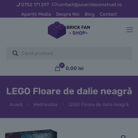
0752 171 297
contact@jucariideconstruit.ro
Apariții Media
Despre Noi
Blog
Contact
Products
search
0
0,00
lei
LEGO Floare de dalie neagră
Acasă
Wednesday
LEGO Floare de dalie neagră