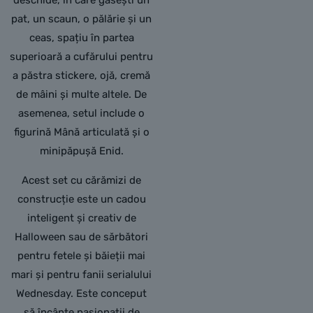
deschide, în care găsești un
pat, un scaun, o pălărie și un
ceas, spațiu în partea
superioară a cufărului pentru
a păstra stickere, ojă, cremă
de mâini și multe altele. De
asemenea, setul include o
figurină Mână articulată și o
minipăpușă Enid.
Acest set cu cărămizi de
construcție este un cadou
inteligent și creativ de
Halloween sau de sărbători
pentru fetele și băieții mai
mari și pentru fanii serialului
Wednesday. Este conceput
să încânte pasionații de