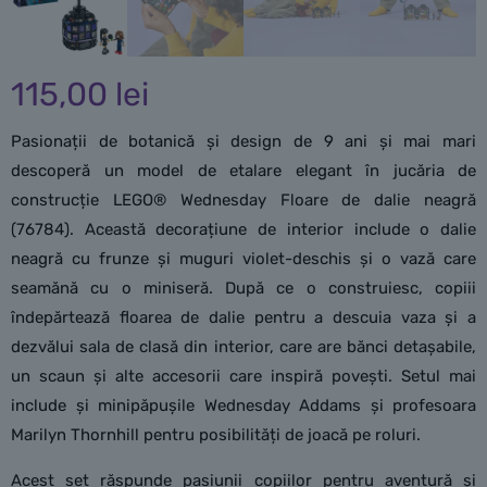
115,00
lei
Pasionații de botanică și design de 9 ani și mai mari
descoperă un model de etalare elegant în jucăria de
construcție LEGO® Wednesday Floare de dalie neagră
(76784). Această decorațiune de interior include o dalie
neagră cu frunze și muguri violet-deschis și o vază care
seamănă cu o miniseră. După ce o construiesc, copiii
îndepărtează floarea de dalie pentru a descuia vaza și a
dezvălui sala de clasă din interior, care are bănci detașabile,
un scaun și alte accesorii care inspiră povești. Setul mai
include și minipăpușile Wednesday Addams și profesoara
Marilyn Thornhill pentru posibilități de joacă pe roluri.
Acest set răspunde pasiunii copiilor pentru aventură și