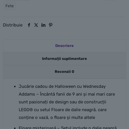
Fete
dalie
neagră
Distribuie
Descriere
Informații suplimentare
Recenzii
0
Jucărie cadou de Halloween cu Wednesday
Addams – Încântă fanii de 9 ani și mai mari care
sunt pasionați de design sau de construcții
LEGO® cu setul Floare de dalie neagră, care
conține o vază, o floare și multe altele
Floare misterioasă – Setul include o dalie neagră