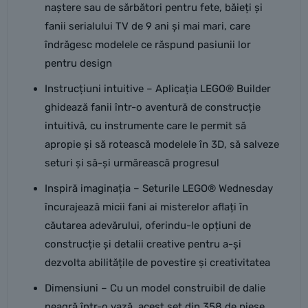
naștere sau de sărbători pentru fete, băieți și
fanii serialului TV de 9 ani și mai mari, care
îndrăgesc modelele ce răspund pasiunii lor
pentru design
Instrucțiuni intuitive – Aplicația LEGO® Builder
ghidează fanii într-o aventură de construcție
intuitivă, cu instrumente care le permit să
apropie și să rotească modelele în 3D, să salveze
seturi și să-și urmărească progresul
Inspiră imaginația – Seturile LEGO® Wednesday
încurajează micii fani ai misterelor aflați în
căutarea adevărului, oferindu-le opțiuni de
construcție și detalii creative pentru a-și
dezvolta abilitățile de povestire și creativitatea
Dimensiuni – Cu un model construibil de dalie
neagră într-o vază, acest set din 358 de piese