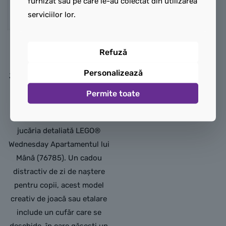
furnizat sau pe care le-au colectat din utilizarea
serviciilor lor.
LEGO Apartamentul
Refuză
lui Mână
Personalizează
Joaca nesfârșită într-o casă
portabilă îi așteaptă pe fanii
Permite toate
de 10 ani și mai mari ai
serialului Wednesday în
jucăria detaliată LEGO®
Wednesday Apartamentul lui
Mână (76785). Un cadou
distractiv de zi de naștere
pentru copii, acest model
creativ de joacă sau etalare
include un cufăr care se