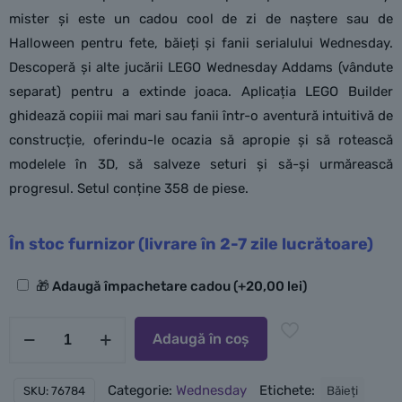
mister și este un cadou cool de zi de naștere sau de
Halloween pentru fete, băieți și fanii serialului Wednesday.
Descoperă și alte jucării LEGO Wednesday Addams (vândute
separat) pentru a extinde joaca. Aplicația LEGO Builder
ghidează copiii mai mari sau fanii într-o aventură intuitivă de
construcție, oferindu-le ocazia să apropie și să rotească
modelele în 3D, să salveze seturi și să-și urmărească
progresul. Setul conține 358 de piese.
În stoc furnizor (livrare în 2-7 zile lucrătoare)
Opțiuni
🎁 Adaugă împachetare cadou
(+
20,00
lei
)
suplimentare
Cantitate
Adaugă în coș
LEGO
Floare
Categorie:
Wednesday
Etichete:
Băieți
SKU:
76784
de