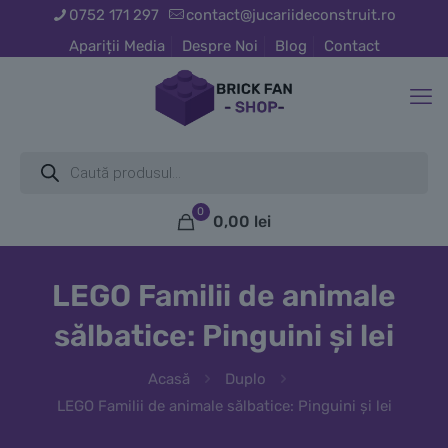
0752 171 297
contact@jucariideconstruit.ro
Apariții Media
Despre Noi
Blog
Contact
Products
search
0
0,00
lei
LEGO Familii de animale
sălbatice: Pinguini și lei
Acasă
Duplo
LEGO Familii de animale sălbatice: Pinguini și lei