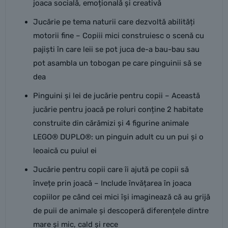
joaca socială, emoțională și creativă
Jucărie pe tema naturii care dezvoltă abilități
motorii fine – Copiii mici construiesc o scenă cu
pajiști în care leii se pot juca de-a bau-bau sau
pot asambla un tobogan pe care pinguinii să se
dea
Pinguini și lei de jucărie pentru copii – Această
jucărie pentru joacă pe roluri conține 2 habitate
construite din cărămizi și 4 figurine animale
LEGO® DUPLO®: un pinguin adult cu un pui și o
leoaică cu puiul ei
Jucărie pentru copii care îi ajută pe copii să
învețe prin joacă – Include învățarea în joaca
copiilor pe când cei mici își imaginează că au grijă
de puii de animale și descoperă diferențele dintre
mare și mic, cald și rece