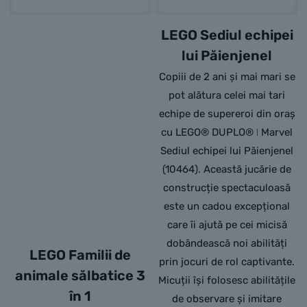
LEGO Sediul echipei
lui Păienjenel
Copiii de 2 ani și mai mari se
pot alătura celei mai tari
echipe de supereroi din oraș
cu LEGO® DUPLO® ǀ Marvel
Sediul echipei lui Păienjenel
(10464). Această jucărie de
construcție spectaculoasă
este un cadou excepțional
care îi ajută pe cei micisă
dobândească noi abilități
LEGO Familii de
prin jocuri de rol captivante.
animale sălbatice 3
Micuții își folosesc abilitățile
în 1
de observare și imitare