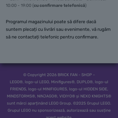
10:00 - 19:00 (
cu confirmare telefonică
)
Programul magazinului poate să difere dacă
suntem plecați cu livrări sau evenimente, vă rugăm
să ne contactați telefonic pentru confirmare.
© Copyright 2026 BRICK FAN - SHOP -
LEGO®, logo-ul LEGO, Minifigures®, DUPLO®, logo-ul
FRIENDS, logo-ul MINIFIGURES, logo-ul HIDDEN SIDE,
MINDSTORMS®, NINJAGO®, VIDIYO® și NEXO KNIGHTS®
sunt mărci aparținând LEGO Group. ©2025 Grupul LEGO.
Grupul LEGO nu sponsorizează, autorizează sau susține
acest website.