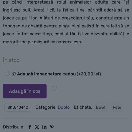
pe când interpretează rolul animalelor adulte care își
îngrijesc puii. Arată-i că, la fel ca tine, părinții adoră să se
joace cu puii lor. Alături de preșcolarul tău, construiește un
tobogan de gheață pentru pinguini și pajiști în care leii să se
joace. În tot acest timp, copilul tău își va dezvolta abilitățile
motorii fine pe măsură ce construiește.
În stoc
Opțiuni
🎁 Adaugă împachetare cadou
(+
20,00
lei
)
suplimentare
Adaugă în coș
Categorie:
Duplo
Etichete:
Băieți
Fete
SKU:
10442
Distribuie