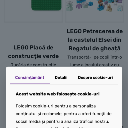
LEGO Petrecerea de
la castelul Elsei din
LEGO Placă de
Regatul de gheață
construcție verde
Transportă-i pe copii într-o
Jucăria de construcție
lume a jocului creativ cu
LEGO® DUPLO® Placă de
jucăria construibilă LEGO®
Consimțământ
Detalii
Despre cookie-uri
construcție verde (10460)
DUPLO® │ Disney
oferă baza ideală pe care
Petrecerea de la castelul
Acest website web folosește cookie-uri
preșcolarii de 18 luni și mai
Elsei din Regatul de gheață
mari o pot folosi pentru a
(10455). Setul include
Folosim cookie-uri pentru a personaliza
construi, a se juca și a-și
personajele LEGO DUPLO │
conținutul și reclamele, pentru a oferi funcții de
expune creațiile fanteziste.
Disney Elsa, Anna, Omulețul
social media și pentru a analiza traficul nostru.
de zăpadă Bezea, Puiul Sven