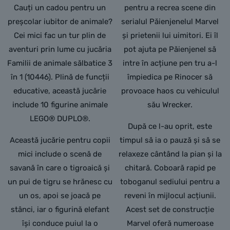
Cauți un cadou pentru un
pentru a recrea scene din
preșcolar iubitor de animale?
serialul Păienjenelul Marvel
Cei mici fac un tur plin de
și prietenii lui uimitori. Ei îl
aventuri prin lume cu jucăria
pot ajuta pe Păienjenel să
Familii de animale sălbatice 3
intre în acțiune pen tru a-l
în 1 (10446). Plină de funcții
împiedica pe Rinocer să
educative, această jucărie
provoace haos cu vehiculul
include 10 figurine animale
său Wrecker.
LEGO® DUPLO®.
După ce l-au oprit, este
Această jucărie pentru copii
timpul să ia o pauză și să se
mici include o scenă de
relaxeze cântând la pian și la
savană în care o tigroaică și
chitară. Coboară rapid pe
un pui de tigru se hrănesc cu
toboganul sediului pentru a
un os, apoi se joacă pe
reveni în mijlocul acțiunii.
stânci, iar o figurină elefant
Acest set de construcție
își conduce puiul la o
Marvel oferă numeroase