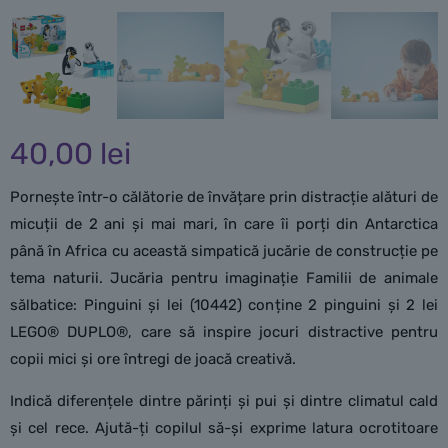
40,00
lei
Pornește într-o călătorie de învățare prin distracție alături de
micuții de 2 ani și mai mari, în care îi porți din Antarctica
până în Africa cu această simpatică jucărie de construcție pe
tema naturii. Jucăria pentru imaginație Familii de animale
sălbatice: Pinguini și lei (10442) conține 2 pinguini și 2 lei
LEGO® DUPLO®, care să inspire jocuri distractive pentru
copii mici și ore întregi de joacă creativă.
Indică diferențele dintre părinți și pui și dintre climatul cald
și cel rece. Ajută-ți copilul să-și exprime latura ocrotitoare