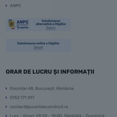
ANPC
ORAR DE LUCRU ȘI INFORMAȚII
Elocinței 48, București, România.
0752 171 297
contact@jucariideconstruit.ro
Luni - Vineri: 09:30 - 19:00, Sâmbătă - Duminică: