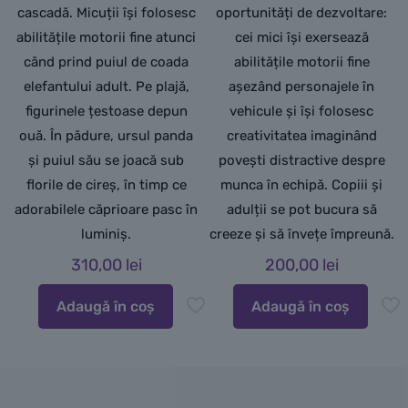
cascadă. Micuții își folosesc
oportunități de dezvoltare:
abilitățile motorii fine atunci
cei mici își exersează
când prind puiul de coada
abilitățile motorii fine
elefantului adult. Pe plajă,
așezând personajele în
figurinele țestoase depun
vehicule și își folosesc
ouă. În pădure, ursul panda
creativitatea imaginând
și puiul său se joacă sub
povești distractive despre
florile de cireș, în timp ce
munca în echipă. Copiii și
adorabilele căprioare pasc în
adulții se pot bucura să
luminiș.
creeze și să învețe împreună.
310,00
lei
200,00
lei
Adaugă în coș
Adaugă în coș