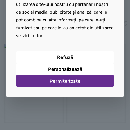
etalare.
nu pot fi construite simultan
.
utilizarea site-ului nostru cu partenerii noștri
165,00
lei
95,00
lei
de social media, publicitate și analiză, care le
pot combina cu alte informații pe care le-ați
Adaugă în coș
Adaugă în coș
furnizat sau pe care le-au colectat din utilizarea
serviciilor lor.
Refuză
Personalizează
Permite toate