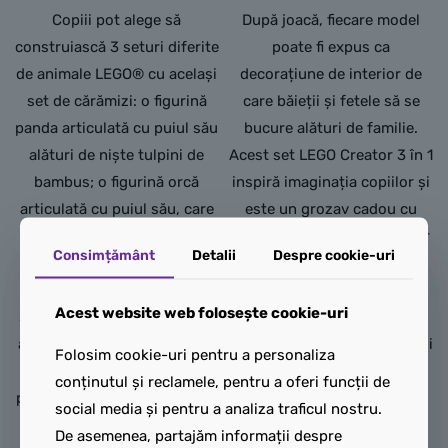
Copiii pot alege să
După joacă, fiecare model
construiască 3 seturi diferite
poate fi expus ca
de animale LEGO® cu același
decorațiune de interior de
set de cărămizi: o figurină
care băieții și fetele să se
panda articulată cu puiul său
bucure alături de familie.
alături de niște tulpini de
Acest set LEGO Creator 3 în 1
bambus; o figurină orcă
inspiră imaginația copiilor și
articulată cu puiul său, care
este un grozav cadou cu
pot fi etalați împreună pe
dinozauri pentru aceștia. Iar
Consimțământ
Detalii
Despre cookie-uri
suporturi transparente; sau
cu aplicația LEGO Builder,
un pinguin articulat și puiul
copiii se pot bucura de o
Acest website web folosește cookie-uri
său pe un strat de gheață și
minunată aventură de
apă. Toate cele 3 scene sunt
construcție. Ei pot apropia și
Folosim cookie-uri pentru a personaliza
un cadou LEGO grozav
roti modelele folosind
conținutul și reclamele, pentru a oferi funcții de
pentru copii, fiind concepute
instrucțiunile 3D și își pot
social media și pentru a analiza traficul nostru.
pentru joacă fantezistă și
urmări progresul. Modelele
De asemenea, partajăm informații despre