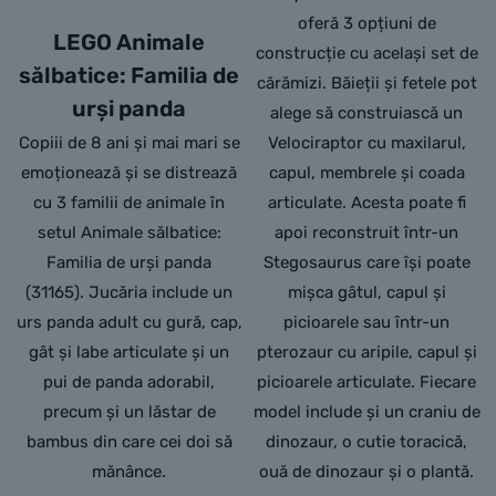
oferă 3 opțiuni de
LEGO Animale
construcție cu același set de
sălbatice: Familia de
cărămizi. Băieții și fetele pot
urși panda
alege să construiască un
Copiii de 8 ani și mai mari se
Velociraptor cu maxilarul,
emoționează și se distrează
capul, membrele și coada
cu 3 familii de animale în
articulate. Acesta poate fi
setul Animale sălbatice:
apoi reconstruit într-un
Familia de urși panda
Stegosaurus care își poate
(31165). Jucăria include un
mișca gâtul, capul și
urs panda adult cu gură, cap,
picioarele sau într-un
gât și labe articulate și un
pterozaur cu aripile, capul și
pui de panda adorabil,
picioarele articulate. Fiecare
precum și un lăstar de
model include și un craniu de
bambus din care cei doi să
dinozaur, o cutie toracică,
mănânce.
ouă de dinozaur și o plantă.