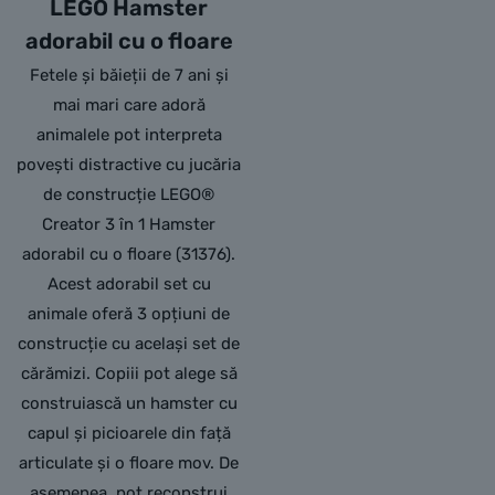
LEGO Hamster
adorabil cu o floare
Fetele și băieții de 7 ani și
mai mari care adoră
animalele pot interpreta
povești distractive cu jucăria
de construcție LEGO®
Creator 3 în 1 Hamster
adorabil cu o floare (31376).
Acest adorabil set cu
animale oferă 3 opțiuni de
construcție cu același set de
cărămizi. Copiii pot alege să
construiască un hamster cu
capul și picioarele din față
articulate și o floare mov. De
asemenea, pot reconstrui