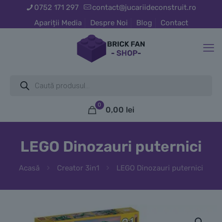
0752 171 297
contact@jucariideconstruit.ro
Apariții Media
Despre Noi
Blog
Contact
Products
search
0
0,00
lei
LEGO Dinozauri puternici
Acasă
Creator 3in1
LEGO Dinozauri puternici