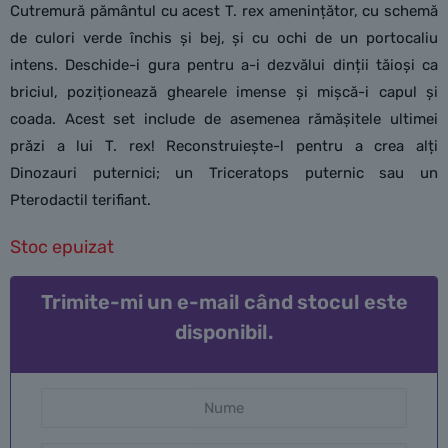
Cutremură pământul cu acest T. rex amenințător, cu schemă
de culori verde închis şi bej, şi cu ochi de un portocaliu
intens. Deschide-i gura pentru a-i dezvălui dinții tăioși ca
briciul, poziționează ghearele imense şi mișcă-i capul şi
coada. Acest set include de asemenea rămășitele ultimei
prăzi a lui T. rex! Reconstruiește-l pentru a crea alți
Dinozauri puternici; un Triceratops puternic sau un
Pterodactil terifiant.
Stoc epuizat
Trimite-mi un e-mail când stocul este
disponibil.