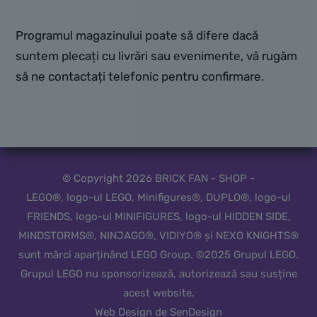
Programul magazinului poate să difere dacă
suntem plecați cu livrări sau evenimente, vă rugăm
să ne contactați telefonic pentru confirmare.
© Copyright 2026 BRICK FAN - SHOP -
LEGO®, logo-ul LEGO, Minifigures®, DUPLO®, logo-ul
FRIENDS, logo-ul MINIFIGURES, logo-ul HIDDEN SIDE,
MINDSTORMS®, NINJAGO®, VIDIYO® și NEXO KNIGHTS®
sunt mărci aparținând LEGO Group. ©2025 Grupul LEGO.
Grupul LEGO nu sponsorizează, autorizează sau susține
acest website.
Web Design de SenDesign