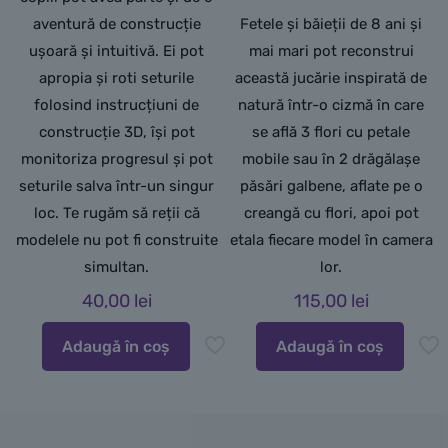
aventură de construcție
Fetele și băieții de 8 ani și
ușoară și intuitivă. Ei pot
mai mari pot reconstrui
apropia și roti seturile
această jucărie inspirată de
folosind instrucțiuni de
natură într-o cizmă în care
construcție 3D, își pot
se află 3 flori cu petale
monitoriza progresul și pot
mobile sau în 2 drăgălașe
seturile salva într-un singur
păsări galbene, aflate pe o
loc. Te rugăm să reții că
creangă cu flori, apoi pot
modelele nu pot fi construite
etala fiecare model în camera
simultan.
lor.
40,00
lei
115,00
lei
Adaugă în coș
Adaugă în coș