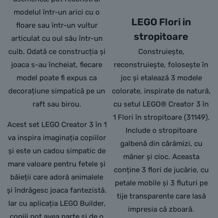
modelul într-un arici cu o
LEGO Flori in
floare sau într-un vultur
stropitoare
articulat cu oul său într-un
cuib. Odată ce construcția și
Construiește,
joaca s-au încheiat, fiecare
reconstruiește, folosește în
model poate fi expus ca
joc și etalează 3 modele
decorațiune simpatică pe un
colorate, inspirate de natură,
raft sau birou.
cu setul LEGO® Creator 3 în
1 Flori în stropitoare (31149).
Acest set LEGO Creator 3 în 1
Include o stropitoare
va inspira imaginația copiilor
galbenă din cărămizi, cu
și este un cadou simpatic de
mâner și cioc. Aceasta
mare valoare pentru fetele și
conține 3 flori de jucărie, cu
băieții care adoră animalele
petale mobile și 3 fluturi pe
și îndrăgesc joaca fantezistă.
tije transparente care lasă
Iar cu aplicația LEGO Builder,
impresia că zboară.
copiii pot avea parte și de o