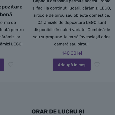
Capacul detașabil permite accesul rapid
epozitare
și facil la conținut: jucării, cărămizi LEGO,
lbenă
articole de birou sau obiecte domestice.
 forma de
Cărămizile de depozitare LEGO sunt
fectă pentru
disponibile în culori variate. Combină-le
 cărămizilor
sau suprapune-le ca să înveselești orice
rămizi LEGO!
cameră sau biroul.
140,00
lei
Adaugă în coș
ORAR DE LUCRU ȘI