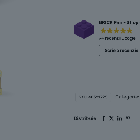
de
depozitare
–
BRICK Fan - Shop 
Cap
94 recenzii Google
de
fată,
Scrie o recenzie
Mare
Categorie
SKU:
40321725
Distribuie