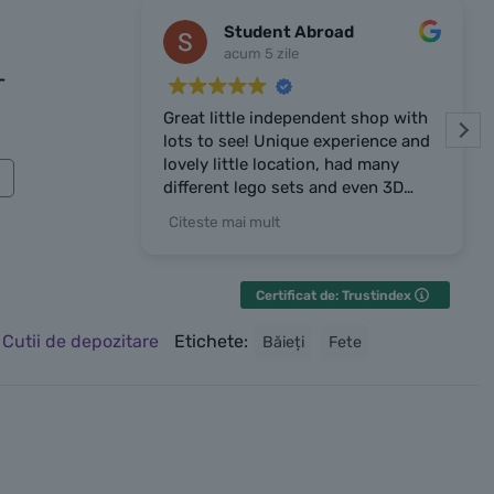
Student Abroad
acum 5 zile
-
Great little independent shop with
lots to see! Unique experience and
lovely little location, had many
different lego sets and even 3D
prints the owner made. Owner was
Citeste mai mult
very chatty and friendly, highly
recommend the place!
Certificat de: Trustindex
:
Cutii de depozitare
Etichete:
Băieți
Fete