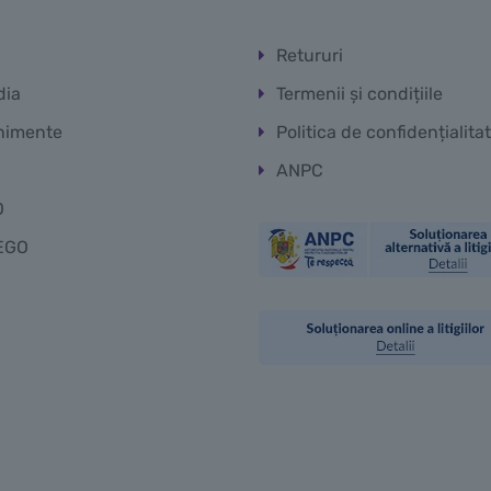
Retururi
dia
Termenii și condițiile
nimente
Politica de confidențialita
ANPC
O
EGO