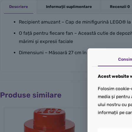
Descriere
Informații suplimentare
Recenzii
0
Recipient amuzant – Cap de minifigurină LEGO® la 
O față pentru fiecare fan – Această cutie de depozit
mărimi și expresii faciale
Dimensiuni – Măsoară 27 cm în lungime și 24 cm în 
Consi
Acest website w
Folosim cookie-u
Produse similare
media și pentru 
ului nostru cu pa
informații pe car