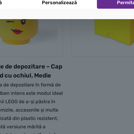
ă
Personalizează
Permit
e de depozitare – Cap
d cu ochiul, Medie
 de depozitare în formă de
lben intens este modul ideal
nii LEGO de a-și păstra în
mizile, accesoriile și multe
ricată din plastic rezistent,
tă versiune mărită a