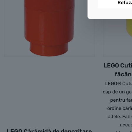
Refuz
LEGO Cuti
făcân
LEGO® Cutia
cap de un ga
pentru fa
ordine cără
altele. Fab
aceas
LEGO Cărămidă de depozitare