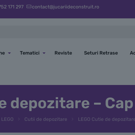
752 171 297
contact@jucariideconstruit.ro
ine
Tematici
Reviste
Seturi Retrase
Ac
e depozitare – Cap 
i LEGO
Cutii de depozitare
LEGO Cutie de depozitare