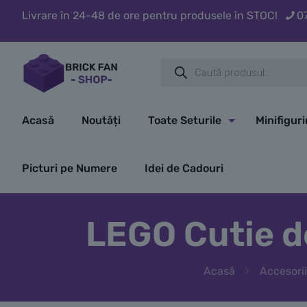
Livrare în 24-48 de ore pentru produsele în STOC!
0
Products
search
Acasă
Noutăți
Toate Seturile
Minifigur
Picturi pe Numere
Idei de Cadouri
LEGO Cutie d
Acasă
Accesori