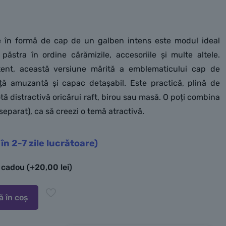
 în formă de cap de un galben intens este modul ideal
ăstra în ordine cărămizile, accesoriile și multe altele.
stent, această versiune mărită a emblematicului cap de
ță amuzantă și capac detașabil. Este practică, plină de
tă distractivă oricărui raft, birou sau masă. O poți combina
eparat), ca să creezi o temă atractivă.
 în 2-7 zile lucrătoare)
e cadou
(+
20,00
lei
)
 în coș