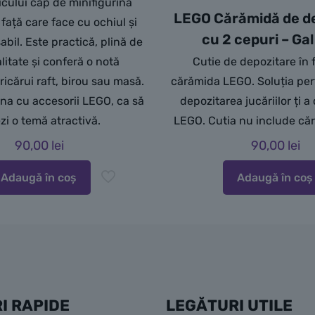
cului cap de minifigurină
LEGO Cărămidă de d
față care face cu ochiul și
cu 2 cepuri – Ga
bil. Este practică, plină de
litate și conferă o notă
Cutie de depozitare în
ricărui raft, birou sau masă.
cărămida LEGO. Soluția per
na cu accesorii LEGO, ca să
depozitarea jucăriilor ți a
zi o temă atractivă.
LEGO. Cutia nu include că
90,00
lei
90,00
lei
Adaugă în coș
Adaugă în coș
I RAPIDE
LEGĂTURI UTILE