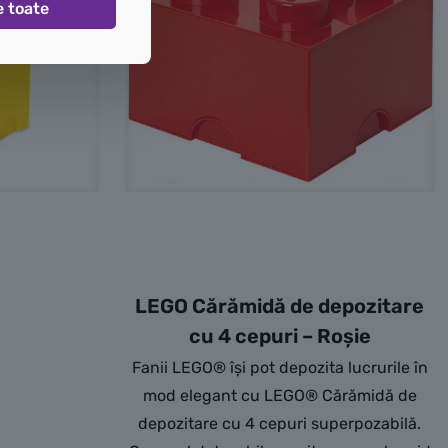
e toate
LEGO Cărămidă de depozitare
cu 4 cepuri – Roșie
Fanii LEGO® își pot depozita lucrurile în
mod elegant cu LEGO® Cărămidă de
depozitare cu 4 cepuri superpozabilă.