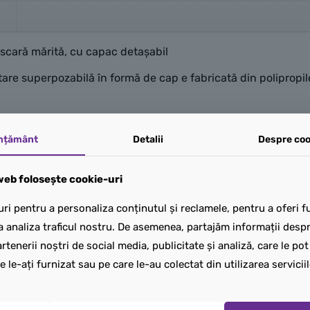
scară mărită, cu capac detașabil
are superpozabilă în formă de cap e fabricată din polipropile
lățime
mțământ
Detalii
Despre coo
eb folosește cookie-uri
ri pentru a personaliza conținutul și reclamele, pentru a oferi fu
a analiza traficul nostru. De asemenea, partajăm informații despre
rtenerii noștri de social media, publicitate și analiză, care le po
e le-ați furnizat sau pe care le-au colectat din utilizarea serviciil