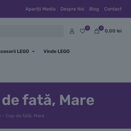
Apariții Media
Despre Noi
Blog
Contact
0
0
0,00
lei
cesorii LEGO
Vinde LEGO
de fată, Mare
 – Cap de fată, Mare