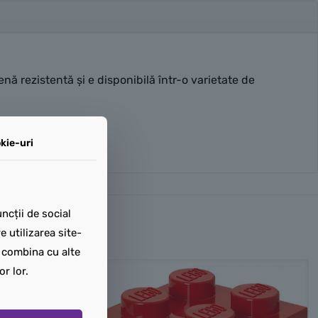
nă rezistentă și e disponibilă într-o varietate de
kie-uri
ncții de social
 utilizarea site-
t combina cu alte
or lor.