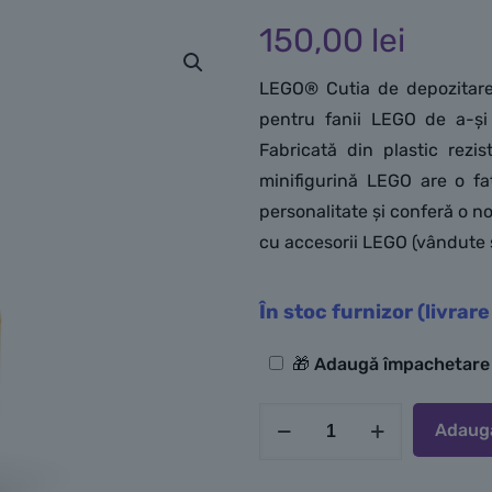
150,00
lei
LEGO® Cutia de depozitare
pentru fanii LEGO de a-și p
Fabricată din plastic rezi
minifigurină LEGO are o fa
personalitate și conferă o no
cu accesorii LEGO (vândute s
În stoc furnizor (livrare
Opțiuni
🎁 Adaugă împachetar
suplimentare
Cantitate
Adaugă
LEGO
Cutie