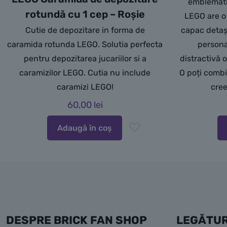
emblemati
rotundă cu 1 cep – Roșie
LEGO are o 
Cutie de depozitare in forma de
capac detașa
caramida rotunda LEGO. Solutia perfecta
persona
pentru depozitarea jucariilor si a
distractivă o
caramizilor LEGO. Cutia nu include
O poți combi
caramizi LEGO!
cree
60,00
lei
Adaugă în coș
DESPRE BRICK FAN SHOP
LEGĂTUR