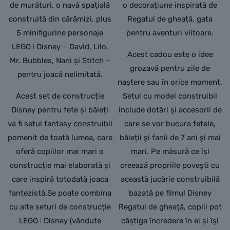
de murături, o navă spațială
o decorațiune inspirată de
construită din cărămizi, plus
Regatul de gheață, gata
5 minifigurine personaje
pentru aventuri viitoare.
LEGO ǀ Disney – David, Lilo,
Acest cadou este o idee
Mr. Bubbles, Nani și Stitch –
grozavă pentru zile de
pentru joacă nelimitată.
naștere sau în orice moment.
Acest set de construcție
Setul cu model construibil
Disney pentru fete și băieți
include dotări și accesorii de
va fi setul fantasy construibil
care se vor bucura fetele,
pomenit de toată lumea, care
băieții și fanii de 7 ani și mai
oferă copiilor mai mari o
mari. Pe măsură ce își
construcție mai elaborată și
creează propriile povești cu
care inspiră totodată joaca
această jucărie construibilă
fantezistă.Se poate combina
bazată pe filmul Disney
cu alte seturi de construcție
Regatul de gheață, copiii pot
LEGO ǀ Disney (vândute
câștiga încredere în ei și își