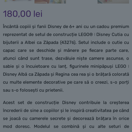
180,00
lei
Încântă copiii și fanii Disney de 6+ ani cu un cadou premium
reprezentat de setul de construcție LEGO® ǀ Disney Cutia cu
bijuterii a Albei ca Zăpada (43276). Setul include o cutie cu
capac care se deschide și mânere pe fiecare parte care,
atunci când sunt trase, dezvăluie niște camere ascunse, o
sabie și o încuietoare cu lanț, figurinele minipăpuși LEGO ǀ
Disney Albă ca Zăpada și Regina cea rea și o brățară colorată
cu multe elemente decorative pe care să o creezi, s-o porți
sau s-o folosești cu prietenii.
Acest set de construcție Disney contribuie la creșterea
încrederii de sine a copiilor și le inspiră creativitatea pe când
se joacă cu camerele secrete și decorează brățara în orice
mod doresc. Modelul se combină și cu alte seturi de