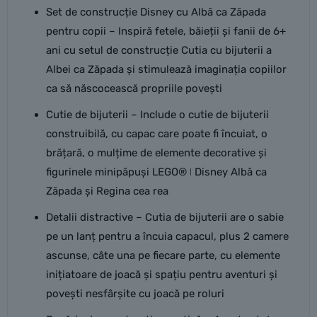
Set de construcție Disney cu Albă ca Zăpada
pentru copii – Inspiră fetele, băieții și fanii de 6+
ani cu setul de construcție Cutia cu bijuterii a
Albei ca Zăpada și stimulează imaginația copiilor
ca să născocească propriile povești
Cutie de bijuterii – Include o cutie de bijuterii
construibilă, cu capac care poate fi încuiat, o
brățară, o mulțime de elemente decorative și
figurinele minipăpuși LEGO® ǀ Disney Albă ca
Zăpada și Regina cea rea
Detalii distractive – Cutia de bijuterii are o sabie
pe un lanț pentru a încuia capacul, plus 2 camere
ascunse, câte una pe fiecare parte, cu elemente
inițiatoare de joacă și spațiu pentru aventuri și
povești nesfârșite cu joacă pe roluri