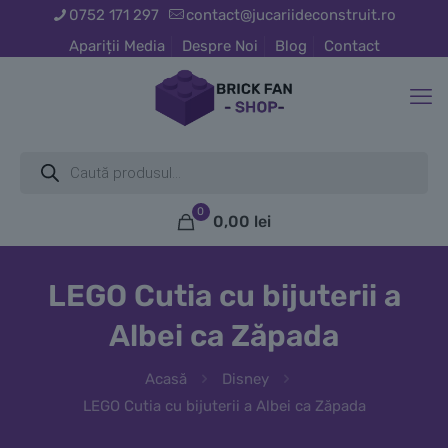
0752 171 297
contact@jucariideconstruit.ro
Apariții Media
Despre Noi
Blog
Contact
Products
search
0
0,00
lei
LEGO Cutia cu bijuterii a
Albei ca Zăpada
Acasă
Disney
LEGO Cutia cu bijuterii a Albei ca Zăpada