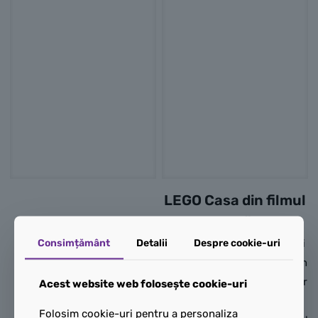
LEGO Casa din filmul
„Up”
Consimțământ
Detalii
Despre cookie-uri
Aventura îi așteaptă pe fanii
Disney de 9 ani și mai mari în
setul LEGO® | Disney și Pixar
Acest website web folosește cookie-uri
LEGO Winnie de Pluș
Casa din filmul „Up” (43217).
Fanii filmelor Disney pot
Folosim cookie-uri pentru a personaliza