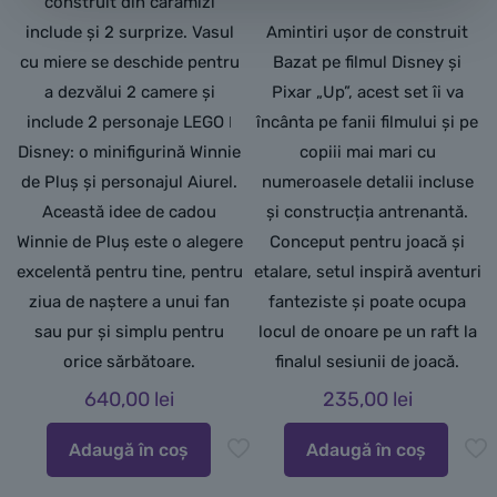
construit din cărămizi
include și 2 surprize. Vasul
Amintiri ușor de construit
cu miere se deschide pentru
Bazat pe filmul Disney și
a dezvălui 2 camere și
Pixar „Up”, acest set îi va
include 2 personaje LEGO ǀ
încânta pe fanii filmului și pe
Disney: o minifigurină Winnie
copiii mai mari cu
de Pluș și personajul Aiurel.
numeroasele detalii incluse
Această idee de cadou
și construcția antrenantă.
Winnie de Pluș este o alegere
Conceput pentru joacă și
excelentă pentru tine, pentru
etalare, setul inspiră aventuri
ziua de naștere a unui fan
fanteziste și poate ocupa
sau pur și simplu pentru
locul de onoare pe un raft la
orice sărbătoare.
finalul sesiunii de joacă.
640,00
lei
235,00
lei
Adaugă în coș
Adaugă în coș