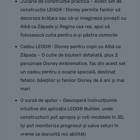
Jucărie de construcție practică – Acest set de
construcție LEGO® ǀ Disney permite fanilor să
decoreze brățara sau să-și imagineze povești cu
Albă ca Zăpada și Regina cea rea, apoi să
folosească cutia pentru a-și păstra comorile
Cadou LEGO® ǀ Disney pentru copii cu Albă ca
Zăpada – O cutie de bijuterii detaliată, plus 2
personaje Disney emblematice, fac din acest set
un cadou pentru o ocazie specială, destinat
fetelor, băieților și fanilor Disney de 6 ani și mai
mari
O sursă de ajutor – Descoperă instrucțiunile
intuitive din aplicația LEGO® Builder, unde
constructorii pot apropia și roti modelele în 3D,
își pot monitoriza progresul și salva seturi în
vreme ce dezvoltă noi abilități