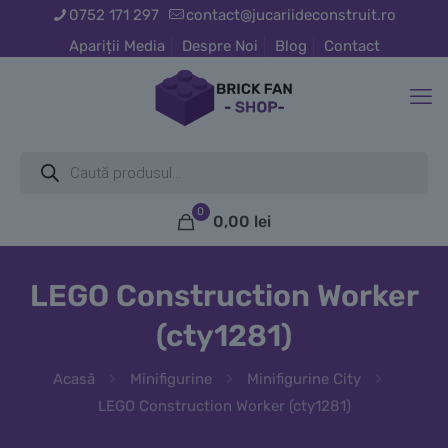
0752 171 297
contact@jucariideconstruit.ro
Apariții Media
Despre Noi
Blog
Contact
Products
search
0
0,00
lei
LEGO Construction Worker
(cty1281)
Acasă
Minifigurine
Minifigurine City
LEGO Construction Worker (cty1281)