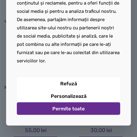
conținutul și reclamele, pentru a oferi funcții de
Symbol
) pe buzunarul de la
Picioarele:
Picioare
social media și pentru a analiza traficul nostru.
piept, o curea neagră
standard de adult, turnate
De asemenea, partajăm informații despre
utilitară și mănuși de culoare
în culoarea
Dark Blue
utilizarea site-ului nostru cu partenerii noștri
Light Bluish Gray
(gri
(albastru închis). Spre
de social media, publicitate și analiză, care le
deschis).
deosebire de variantele
pot combina cu alte informații pe care le-ați
Pe spate prezintă pliurile
mai noi (care folosesc
furnizat sau pe care le-au colectat din utilizarea
costumului de protecție și
tehnologia Dual-Molded
serviciilor lor.
continuarea benzii negre a
sau au cizme roșii
centurii.
imprimate), această
Picioarele:
Picioare
versiune clasică folosește
Refuză
standard de adult, de culoare
picioare complet albastre
White
, simple și fără
simple, fără niciun
Personalizează
imprimeuri, completând
imprimeu, un element
Permite toate
salopeta complet albă de
specific acelei perioade de
tehnician.
design.
55,00
lei
30,00
lei