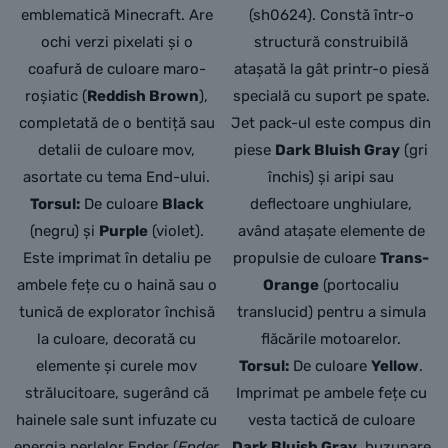
emblematică Minecraft. Are
(sh0624).
Constă într-o
ochi verzi pixelati și o
structură construibilă
coafură de culoare maro-
atașată la gât printr-o piesă
roșiatic (
Reddish Brown
),
specială cu suport pe spate.
completată de o bentiță sau
Jet pack-ul este compus din
detalii de culoare mov,
piese
Dark Bluish Gray
(gri
asortate cu tema End-ului.
închis) și aripi sau
Torsul:
De culoare
Black
deflectoare unghiulare,
(negru) și
Purple
(violet).
având atașate elemente de
Este imprimat în detaliu pe
propulsie de culoare
Trans-
ambele fețe cu o haină sau o
Orange
(portocaliu
tunică de explorator închisă
translucid) pentru a simula
la culoare, decorată cu
flăcările motoarelor.
elemente și curele mov
Torsul:
De culoare
Yellow
.
strălucitoare, sugerând că
Imprimat pe ambele fețe cu
hainele sale sunt infuzate cu
vesta tactică de culoare
energia perlelor Ender (
Ender
Dark Bluish Gray
,
buzunare