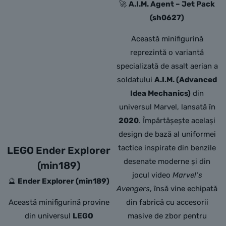
🚀
A.I.M. Agent – Jet Pack
(sh0627)
Această minifigurină
reprezintă o variantă
specializată de asalt aerian a
soldatului
A.I.M. (Advanced
Idea Mechanics)
din
universul Marvel,
lansată în
2020
.
Împărtășește același
design de bază al uniformei
tactice inspirate din benzile
LEGO Ender Explorer
desenate moderne și din
(min189)
jocul video
Marvel’s
🔮
Ender Explorer (min189)
Avengers
,
însă vine echipată
Această minifigurină provine
din fabrică cu accesorii
din universul
LEGO
masive de zbor pentru