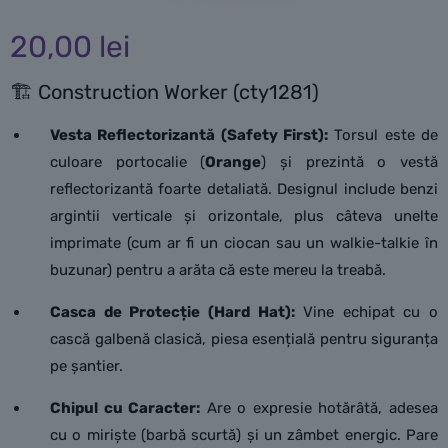
20,00
lei
🏗️ Construction Worker (cty1281)
Vesta Reflectorizantă (Safety First):
Torsul este de
culoare portocalie (
Orange
) și prezintă o vestă
reflectorizantă foarte detaliată. Designul include benzi
argintii verticale și orizontale, plus câteva unelte
imprimate (cum ar fi un ciocan sau un walkie-talkie în
buzunar) pentru a arăta că este mereu la treabă.
Casca de Protecție (Hard Hat):
Vine echipat cu o
cască galbenă clasică, piesa esențială pentru siguranța
pe șantier.
Chipul cu Caracter:
Are o expresie hotărâtă, adesea
cu o miriște (barbă scurtă) și un zâmbet energic. Pare