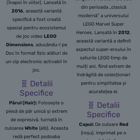
(Înapoi în viitor). Lansată în
din perioada „clasică
2016
, această variantă
modernă” a universului
specifică a fost creată
LEGO Marvel Super
special pentru ecosistemul
Heroes. Lansată în
2012
,
de joc video
LEGO
această variantă a definit
Dimensions
, aducându-l pe
aspectul super-eroului în
Doc în format fizic alături de
seturile LEGO timp de
un cip electronic activabil în
mulți ani, fiind extrem de
joc.
îndrăgită de colecționari
🧬 Detalii
pentru simplitatea și
Specifice
acuratețea ei.
Părul (Hair):
Folosește o
🧬 Detalii
piesă de păr unică și extrem
Specifice
de expresivă, turnată în
Capul:
De culoare
Red
culoarea
White
(alb). Aceasta
(roșu), imprimat pe o
redă perfect podoaba