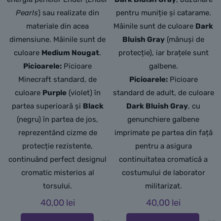
Pearls
) sau realizate din
pentru muniție și catarame.
materiale din acea
Mâinile sunt de culoare
Dark
dimensiune. Mâinile sunt de
Bluish Gray
(mănuși de
culoare
Medium Nougat
.
protecție),
iar brațele sunt
Picioarele:
Picioare
galbene.
Minecraft standard, de
Picioarele:
Picioare
culoare
Purple
(violet) în
standard de adult,
de culoare
partea superioară și
Black
Dark Bluish Gray
,
cu
(negru) în partea de jos,
genunchiere galbene
reprezentând cizme de
imprimate pe partea din față
protecție rezistente,
pentru a asigura
continuând perfect designul
continuitatea cromatică a
cromatic misterios al
costumului de laborator
torsului.
militarizat.
40,00
lei
40,00
lei