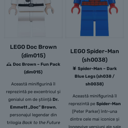
LEGO Doc Brown
LEGO Spider-Man
(dim015)
(sh0038)
🕰️
Doc Brown – Fun Pack
🕷️
Spider-Man – Dark
(dim015)
Blue Legs (sh038 /
Această minifigurină îl
sh0038)
reprezintă pe excentricul și
Această minifigurină îl
genialul om de știință
Dr.
reprezintă pe
Spider-Man
Emmett „Doc” Brown
,
(Peter Parker) într-una
personajul legendar din
dintre cele mai iconice și
trilogia
Back to the Future
longevive versiuni ale sale