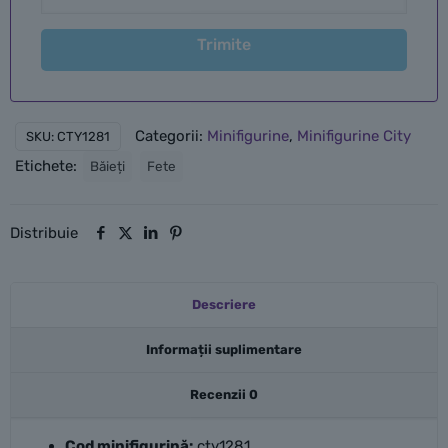
Trimite
Categorii:
Minifigurine
,
Minifigurine City
SKU:
CTY1281
Etichete:
Băieți
Fete
Distribuie
Descriere
Informații suplimentare
Recenzii
0
Cod minifigurină:
cty1281