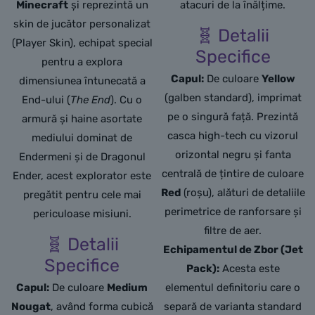
Minecraft
și reprezintă un
atacuri de la înălțime.
skin de jucător personalizat
🧬 Detalii
(Player Skin), echipat special
Specifice
pentru a explora
Capul:
De culoare
Yellow
dimensiunea întunecată a
(galben standard),
imprimat
End-ului (
The End
). Cu o
pe o singură față.
Prezintă
armură și haine asortate
casca high-tech cu vizorul
mediului dominat de
orizontal negru și fanta
Endermeni și de Dragonul
centrală de țintire de culoare
Ender, acest explorator este
Red
(roșu),
alături de detaliile
pregătit pentru cele mai
perimetrice de ranforsare și
periculoase misiuni.
filtre de aer.
🧬 Detalii
Echipamentul de Zbor (Jet
Specifice
Pack):
Acesta este
Capul:
De culoare
Medium
elementul definitoriu care o
Nougat
, având forma cubică
separă de varianta standard