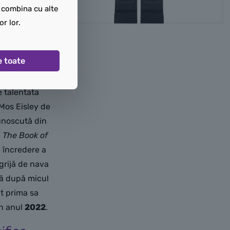
t combina cu alte
or lor.
sw1210)
210)
e toate
prezintă pe
e talentata
 Mos Eisley de
unoscută din
i
The Book of
e încredere a
grijă de nava
ită după micul
it prima sa
în anul
2022
.