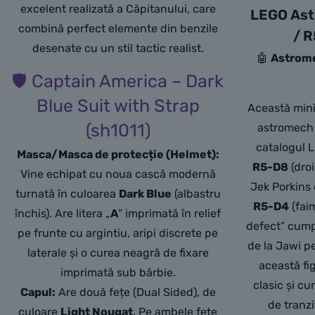
excelent realizată a Căpitanului, care
LEGO Ast
combină perfect elemente din benzile
/ 
desenate cu un stil tactic realist.
🤖
Astrome
🛡️ Captain America – Dark
Blue Suit with Strap
Această mini
(sh1011)
astromech 
catalogul 
Masca/Masca de protecție (Helmet):
R5-D8
(droi
Vine echipat cu noua cască modernă
Jek Porkins 
turnată în culoarea
Dark Blue
(albastru
R5-D4
(fai
închis). Are litera „
A
” imprimată în relief
defect” cump
pe frunte cu argintiu, aripi discrete pe
de la Jawi p
laterale și o curea neagră de fixare
această fi
imprimată sub bărbie.
clasic și cu
Capul:
Are două fețe (Dual Sided), de
de tranzi
culoare
Light Nougat
. Pe ambele fețe