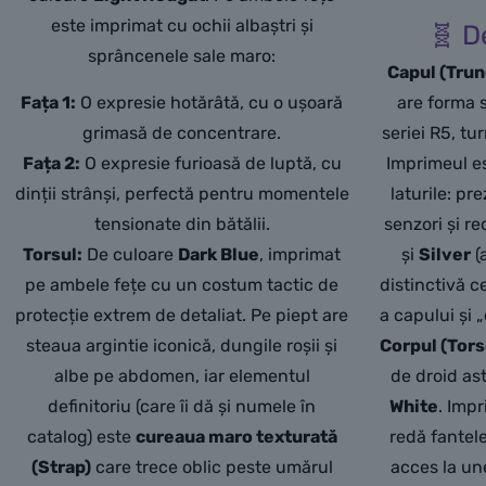
este imprimat cu ochii albaștri și
🧬 D
sprâncenele sale maro:
Capul (Trun
Fața 1:
O expresie hotărâtă, cu o ușoară
are forma s
grimasă de concentrare.
seriei R5, tu
Fața 2:
O expresie furioasă de luptă, cu
Imprimeul es
dinții strânși, perfectă pentru momentele
laturile: pr
tensionate din bătălii.
senzori și re
Torsul:
De culoare
Dark Blue
, imprimat
și
Silver
(
pe ambele fețe cu un costum tactic de
distinctivă c
protecție extrem de detaliat. Pe piept are
a capului și 
steaua argintie iconică, dungile roșii și
Corpul (Tors
albe pe abdomen, iar elementul
de droid as
definitoriu (care îi dă și numele în
White
. Imp
catalog) este
cureaua maro texturată
redă fantele
(Strap)
care trece oblic peste umărul
acces la une