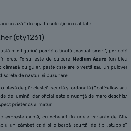
ancorează întreaga ta colecție în realitate:
her (cty1261)
stă minifigurină poartă o ținută „casual-smart”, perfectă
 în oraș. Torsul este de culoare
Medium Azure
(un bleu
 o cămașă cu guler, peste care are o vestă sau un pulover
 discrete de nasturi și buzunare.
o piesă de păr clasică, scurtă și ordonată (Cool Yellow sau
e de lumină, dar oficial este o nuanță de maro deschis/
spect prietenos și matur.
o expresie calmă, cu ochelari (în unele variante de City
mplu un zâmbet cald și o barbă scurtă, de tip „stubble”,