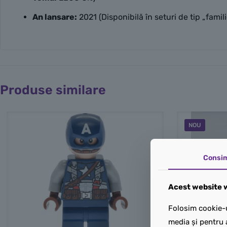
An lansare:
2021 (Disponibilă în seturi de tip „famil
Produse similare
NOU
Consi
Acest website w
Folosim cookie-u
media și pentru 