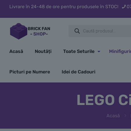
Livrare în 24-48 de ore pentru produsele în STOC!
0
Products
search
Acasă
Noutăți
Toate Seturile
Minifigur
Picturi pe Numere
Idei de Cadouri
LEGO Ci
Acasă