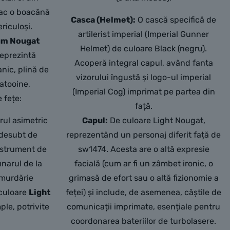
fac o boacănă
Casca (Helmet):
O cască specifică de
riculoși.
artilerist imperial (Imperial Gunner
um Nougat
Helmet) de culoare Black (negru).
eprezintă
Acoperă integral capul, având fanta
anic, plină de
vizorului îngustă și logo-ul imperial
atooine,
(Imperial Cog) imprimat pe partea din
 fețe:
față.
rul asimetric
Capul:
De culoare Light Nougat,
edesubt de
reprezentând un personaj diferit față de
nstrument de
sw1474. Acesta are o altă expresie
narul de la
facială (cum ar fi un zâmbet ironic, o
 murdărie
grimasă de efort sau o altă fizionomie a
 culoare
Light
feței) și include, de asemenea, căștile de
mple, potrivite
comunicații imprimate, esențiale pentru
coordonarea bateriilor de turbolasere.