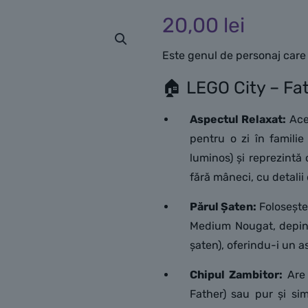
20,00
lei
Este genul de personaj care 
🏠 LEGO City – Fat
Aspectul Relaxat:
Acea
pentru o zi în familie
luminos) și reprezintă
fără mâneci, cu detalii
Părul Șaten:
Folosește 
Medium Nougat, depind
șaten), oferindu-i un a
Chipul Zambitor:
Are 
Father) sau pur și si