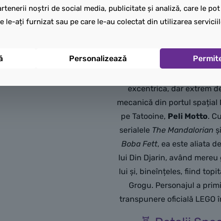
rtenerii noștri de social media, publicitate și analiză, care le po
e le-ați furnizat sau pe care le-au colectat din utilizarea serviciil
LEGO Peli Motto (
🛠️
Peli Motto (sw1
ă
Personalizează
Permit
Această minifigurină o re
excentrica, dar extrem d
mecanică din portul spațial
pe Tatooine,
Peli Motto
. C
serialele
The Mandalorian
ș
Boba Fett
, ea este aliata d
lui Din Djarin, având mereu 
lui și, bineînțeles, fiind top
Grogu. Personajul a prim
transpunere oficială LEGO 