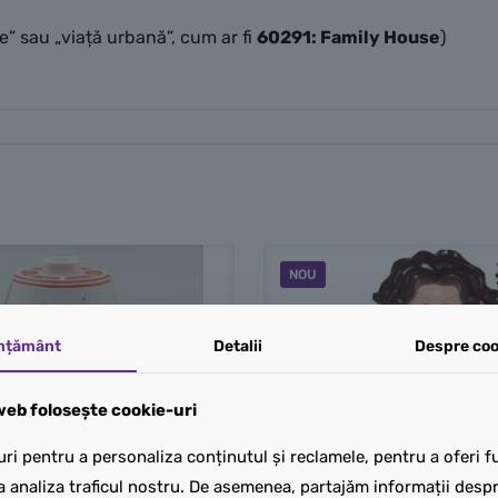
ie” sau „viață urbană”, cum ar fi
60291: Family House
)
NOU
mțământ
Detalii
Despre coo
eb folosește cookie-uri
ri pentru a personaliza conținutul și reclamele, pentru a oferi fu
a analiza traficul nostru. De asemenea, partajăm informații despre