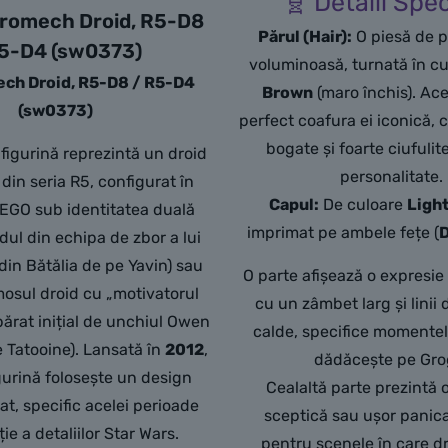
🧬 Detalii Spec
romech Droid, R5-D8
Părul (Hair):
O piesă de p
R5-D4 (sw0373)
voluminoasă, turnată în c
ch Droid, R5-D8 / R5-D4
Brown
(maro închis). Ace
(sw0373)
perfect coafura ei iconică, 
bogate și foarte ciufulite
figurină reprezintă un droid
personalitate.
din seria R5, configurat în
Capul:
De culoare
Ligh
LEGO sub identitatea duală
imprimat pe ambele fețe (
D
dul din echipa de zbor a lui
din Bătălia de pe Yavin) sau
O parte afișează o expresie
mosul droid cu „motivatorul
cu un zâmbet larg și linii
ărat inițial de unchiul Owen
calde, specifice momentelo
e Tatooine). Lansată în
2012
,
dădăcește pe Gro
gurină folosește un design
Cealaltă parte prezintă 
rat, specific acelei perioade
sceptică sau ușor panica
ție a detaliilor Star Wars.
pentru scenele în care dro