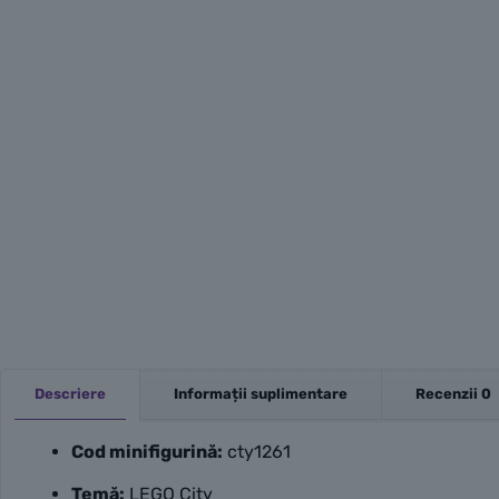
Descriere
Informații suplimentare
Recenzii
0
Cod minifigurină:
cty1261
Temă:
LEGO City