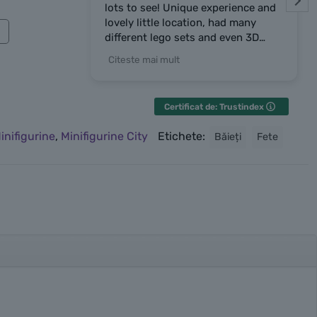
lots to see! Unique experience and
lovely little location, had many
different lego sets and even 3D
prints the owner made. Owner was
Citeste mai mult
very chatty and friendly, highly
recommend the place!
Certificat de: Trustindex
inifigurine
,
Minifigurine City
Etichete:
Băieți
Fete