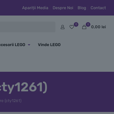
Apariții Media
Despre Noi
Blog
Contact
0
0
0,00
lei
cesorii LEGO
Vinde LEGO
cty1261)
re (cty1261)