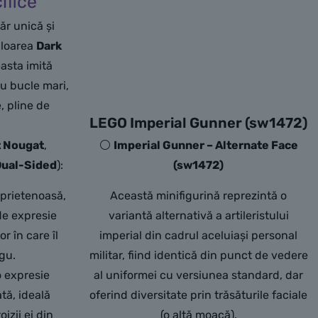
ifice
ăr unică și
uloarea
Dark
asta imită
cu bucle mari,
, pline de
LEGO Imperial Gunner (sw1472)
t Nougat
,
⚪
Imperial Gunner – Alternate Face
ual-Sided
):
(sw1472)
 prietenoasă,
Această minifigurină reprezintă o
 de expresie
variantă alternativă a artileristului
r în care îl
imperial din cadrul aceluiași personal
gu.
militar, fiind identică din punct de vedere
o expresie
al uniformei cu versiunea standard, dar
tă, ideală
oferind diversitate prin trăsăturile faciale
izii ei din
(o altă moacă).