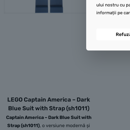
ului nostru cu pa
informații pe car
Refuz
LEGO Captain America – Dark
Blue Suit with Strap (sh1011)
Captain America – Dark Blue Suit with
Strap (sh1011)
, o versiune modernă și