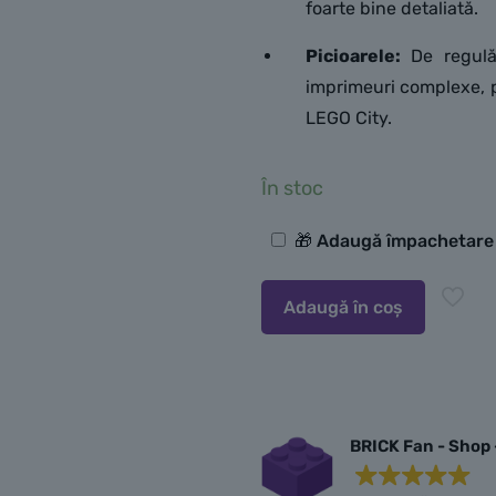
foarte bine detaliată.
Picioarele:
De regulă,
imprimeuri complexe, p
LEGO City.
În stoc
Opțiuni
🎁 Adaugă împachetar
suplimentare
Adaugă în coș
BRICK Fan - Shop 