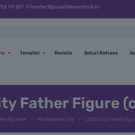
752 171 297
contact@jucariideconstruit.ro
ine
Tematici
Reviste
Seturi Retrase
Ac
ty Father Figure (
Minifigurine
Minifigurine City
LEGO City Father Figu