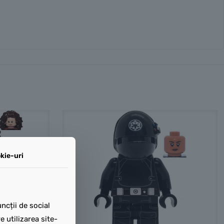
kie-uri
ncții de social
 utilizarea site-