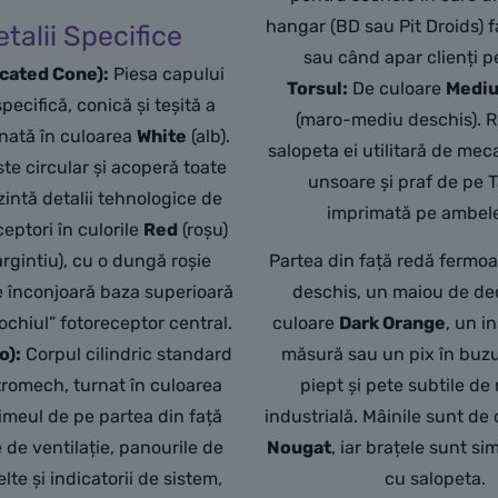
hangar (BD sau Pit Droids) 
etalii Specifice
sau când apar clienți pe
cated Cone):
Piesa capului
Torsul:
De culoare
Medi
pecifică, conică și teșită a
(maro-mediu deschis). R
rnată în culoarea
White
(alb).
salopeta ei utilitară de mec
te circular și acoperă toate
unsoare și praf de pe T
ezintă detalii tehnologice de
imprimată pe ambele
ceptori în culorile
Red
(roșu)
argintiu), cu o dungă roșie
Partea din față redă fermoa
e înconjoară baza superioară
deschis, un maiou de d
„ochiul” fotoreceptor central.
culoare
Dark Orange
, un i
o):
Corpul cilindric standard
măsură sau un pix în buzu
tromech, turnat în culoarea
piept și pete subtile de
rimeul de pe partea din față
industrială. Mâinile sunt de
 de ventilație, panourile de
Nougat
, iar brațele sunt si
lte și indicatorii de sistem,
cu salopeta.