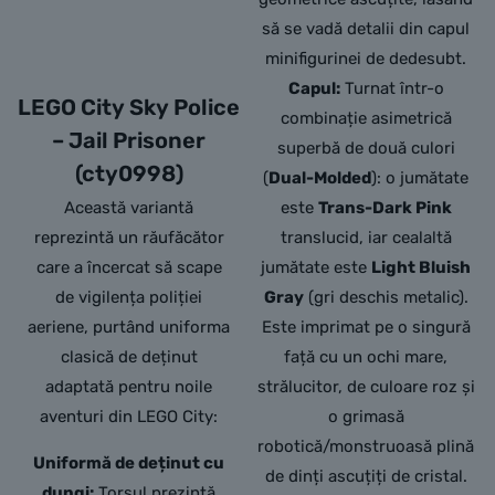
să se vadă detalii din capul
minifigurinei de dedesubt.
Capul:
Turnat într-o
LEGO City Sky Police
combinație asimetrică
– Jail Prisoner
superbă de două culori
(cty0998)
(
Dual-Molded
): o jumătate
Această variantă
este
Trans-Dark Pink
reprezintă un răufăcător
translucid, iar cealaltă
care a încercat să scape
jumătate este
Light Bluish
de vigilența poliției
Gray
(gri deschis metalic).
aeriene, purtând uniforma
Este imprimat pe o singură
clasică de deținut
față cu un ochi mare,
adaptată pentru noile
strălucitor, de culoare roz și
aventuri din LEGO City:
o grimasă
robotică/monstruoasă plină
Uniformă de deținut cu
de dinți ascuțiți de cristal.
dungi:
Torsul prezintă