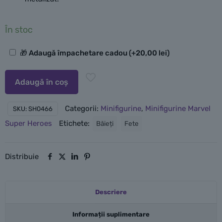
În stoc
Opțiuni
🎁 Adaugă împachetare cadou
(+
20,00
lei
)
suplimentare
Adaugă în coș
Categorii:
Minifigurine
,
Minifigurine Marvel
SKU:
SH0466
Super Heroes
Etichete:
Băieți
Fete
Distribuie
Descriere
Informații suplimentare