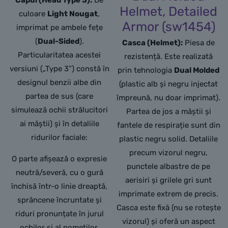
Capul (Head Type 3):
De
Helmet, Detailed
culoare
Light Nougat
,
Armor (sw1454)
imprimat pe ambele fețe
(
Dual-Sided
).
Casca (Helmet):
Piesa de
Particularitatea acestei
rezistență. Este realizată
versiuni („Type 3”) constă în
prin tehnologia
Dual Molded
designul benzii albe din
(plastic alb și negru injectat
partea de sus (care
împreună, nu doar imprimat).
simulează ochii strălucitori
Partea de jos a măștii și
ai măștii) și în detaliile
fantele de respirație sunt din
ridurilor faciale:
plastic negru solid. Detaliile
precum vizorul negru,
O parte afișează o expresie
punctele albastre de pe
neutră/severă, cu o gură
aerisiri și grilele gri sunt
închisă într-o linie dreaptă,
imprimate extrem de precis.
sprâncene încruntate și
Casca este fixă (nu se rotește
riduri pronunțate în jurul
vizorul) și oferă un aspect
ochilor și al pomeților.