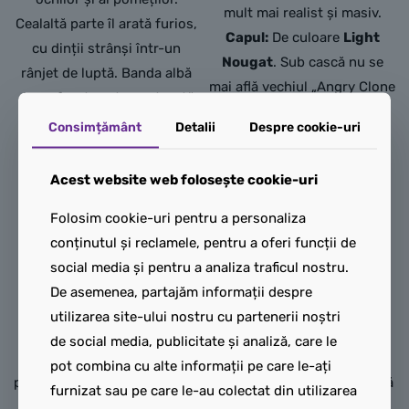
mult mai realist și masiv.
Cealaltă parte îl arată furios,
Capul:
De culoare
Light
cu dinții strânși într-un
Nougat
. Sub cască nu se
rânjet de luptă. Banda albă
mai află vechiul „Angry Clone
de pe frunte este conturată
Face”, ci noul cap standard
cu linii subțiri gri pentru a
Consimțământ
Detalii
Despre cookie-uri
pentru soldați imperiali
adăuga profunzime privirii
introdus recent de LEGO,
prin mască.
Acest website web folosește cookie-uri
având o expresie hotărâtă,
Torsul:
De culoare
Black
.
sprâncene maro și detalii
Folosim cookie-uri pentru a personaliza
Reprezintă armura sa din
realiste ale feței.
conținutul și reclamele, pentru a oferi funcții de
țesătură tactică ranforsată,
Torsul:
De culoare
White
social media și pentru a analiza traficul nostru.
imprimată pe ambele fețe:
(alb). Este imprimat pe
De asemenea, partajăm informații despre
Partea din față redă
ambele fețe cu armura
utilizarea site-ului nostru cu partenerii noștri
musculatura definită a
clasică de Stormtrooper.
de social media, publicitate și analiză, care le
pieptului și a abdomenului
Detaliile sunt remarcabile:
pot combina cu alte informații pe care le-ați
prin umbre gri, faimosul logo
liniile negre care delimitează
furnizat sau pe care le-au colectat din utilizarea
masiv cu liliacul (
Bat-
plăcile de armură,