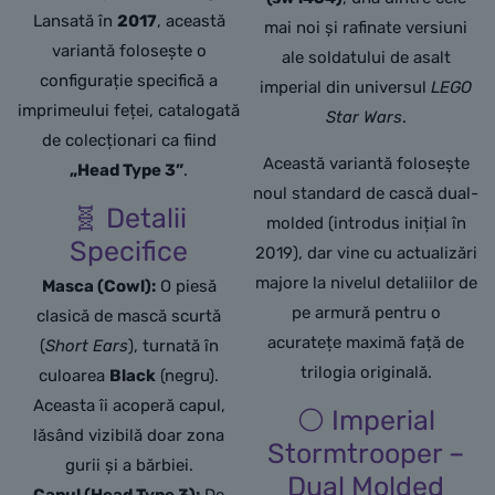
Lansată în
2017
, această
mai noi și rafinate versiuni
variantă folosește o
ale soldatului de asalt
configurație specifică a
imperial din universul
LEGO
imprimeului feței, catalogată
Star Wars
.
de colecționari ca fiind
Această variantă folosește
„Head Type 3”
.
noul standard de cască dual-
🧬 Detalii
molded (introdus inițial în
Specifice
2019), dar vine cu actualizări
majore la nivelul detaliilor de
Masca (Cowl):
O piesă
pe armură pentru o
clasică de mască scurtă
acuratețe maximă față de
(
Short Ears
), turnată în
trilogia originală.
culoarea
Black
(negru).
Aceasta îi acoperă capul,
⚪ Imperial
lăsând vizibilă doar zona
Stormtrooper –
gurii și a bărbiei.
Dual Molded