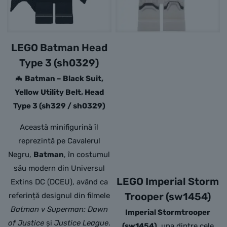
LEGO Batman Head
Type 3 (sh0329)
🦇
Batman – Black Suit,
Yellow Utility Belt, Head
Type 3 (sh329 / sh0329)
Această minifigurină îl
reprezintă pe Cavalerul
Negru,
Batman
, în costumul
său modern din Universul
LEGO Imperial Storm
Extins DC (DCEU), având ca
Trooper (sw1454)
referință designul din filmele
Batman v Superman: Dawn
Imperial Stormtrooper
of Justice
și
Justice League
.
(sw1454)
, una dintre cele