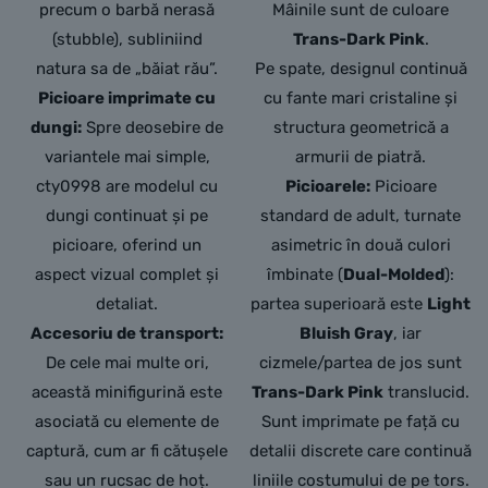
precum o barbă nerasă
Mâinile sunt de culoare
(stubble), subliniind
Trans-Dark Pink
.
natura sa de „băiat rău”.
Pe spate, designul continuă
Picioare imprimate cu
cu fante mari cristaline și
dungi:
Spre deosebire de
structura geometrică a
variantele mai simple,
armurii de piatră.
cty0998 are modelul cu
Picioarele:
Picioare
dungi continuat și pe
standard de adult, turnate
picioare, oferind un
asimetric în două culori
aspect vizual complet și
îmbinate (
Dual-Molded
):
detaliat.
partea superioară este
Light
Accesoriu de transport:
Bluish Gray
, iar
De cele mai multe ori,
cizmele/partea de jos sunt
această minifigurină este
Trans-Dark Pink
translucid.
asociată cu elemente de
Sunt imprimate pe față cu
captură, cum ar fi cătușele
detalii discrete care continuă
sau un rucsac de hoț.
liniile costumului de pe tors.