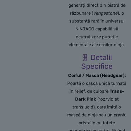
generați direct din piatră de
răzbunare (
Vengestone
), o
substanță rară în universul
NINJAGO capabilă să
neutralizeze puterile
elementale ale eroilor ninja.
🧬 Detalii
Specifice
Coiful / Masca (Headgear):
Poartă o cască unică turnată
în relief, de culoare
Trans-
Dark Pink
(roz/violet
translucid), care imită o
mască de ninja sau un craniu
cristalin cu fațete
geometrice ascuțite, lăsând