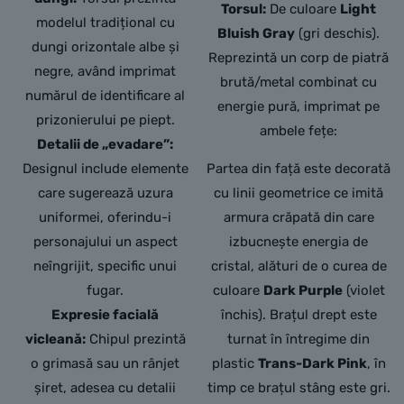
Torsul:
De culoare
Light
modelul tradițional cu
Bluish Gray
(gri deschis).
dungi orizontale albe și
Reprezintă un corp de piatră
negre, având imprimat
brută/metal combinat cu
numărul de identificare al
energie pură, imprimat pe
prizonierului pe piept.
ambele fețe:
Detalii de „evadare”:
Designul include elemente
Partea din față este decorată
care sugerează uzura
cu linii geometrice ce imită
uniformei, oferindu-i
armura crăpată din care
personajului un aspect
izbucnește energia de
neîngrijit, specific unui
cristal, alături de o curea de
fugar.
culoare
Dark Purple
(violet
Expresie facială
închis). Brațul drept este
vicleană:
Chipul prezintă
turnat în întregime din
o grimasă sau un rânjet
plastic
Trans-Dark Pink
, în
șiret, adesea cu detalii
timp ce brațul stâng este gri.