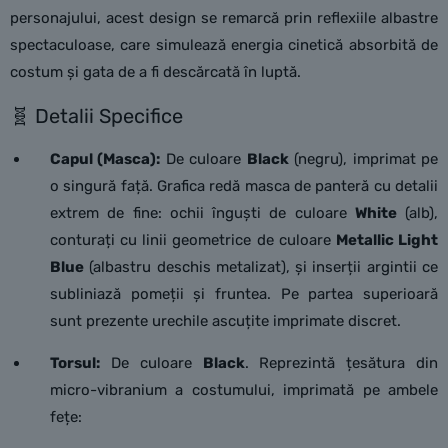
personajului, acest design se remarcă prin reflexiile albastre
spectaculoase, care simulează energia cinetică absorbită de
costum și gata de a fi descărcată în luptă.
🧬 Detalii Specifice
Capul (Masca):
De culoare
Black
(negru), imprimat pe
o singură față. Grafica redă masca de panteră cu detalii
extrem de fine: ochii înguști de culoare
White
(alb),
conturați cu linii geometrice de culoare
Metallic Light
Blue
(albastru deschis metalizat), și inserții argintii ce
subliniază pomeții și fruntea. Pe partea superioară
sunt prezente urechile ascuțite imprimate discret.
Torsul:
De culoare
Black
. Reprezintă țesătura din
micro-vibranium a costumului, imprimată pe ambele
fețe: