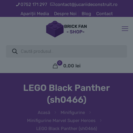
0752 171 297
contact@jucariideconstruit.ro
Apariții Media
Despre Noi
Blog
Contact
Products
search
0
0,00
lei
LEGO Black Panther
(sh0466)
Acasă
Minifigurine
Minifigurine Marvel Super Heroes
LEGO Black Panther (sh0466)