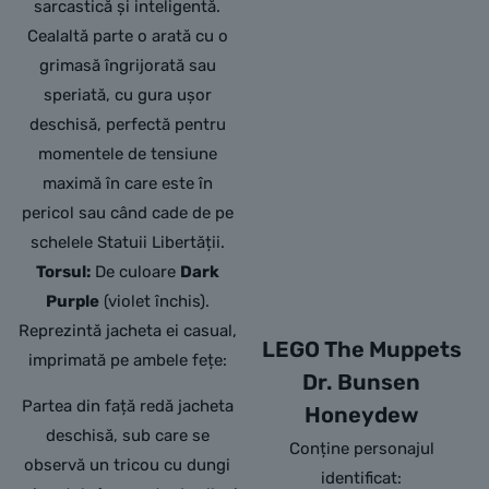
sarcastică și inteligentă.
Cealaltă parte o arată cu o
grimasă îngrijorată sau
speriată,
cu gura ușor
deschisă,
perfectă pentru
momentele de tensiune
maximă în care este în
pericol sau când cade de pe
schelele Statuii Libertății.
Torsul:
De culoare
Dark
Purple
(violet închis).
Reprezintă jacheta ei casual,
LEGO The Muppets
imprimată pe ambele fețe:
Dr. Bunsen
Partea din față redă jacheta
Honeydew
deschisă,
sub care se
Conține personajul
observă un tricou cu dungi
identificat: