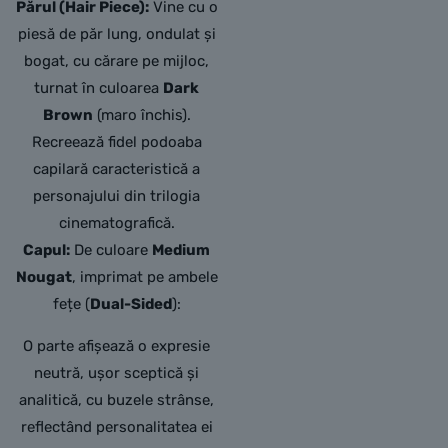
Părul (Hair Piece):
Vine cu o
piesă de păr lung,
ondulat și
bogat,
cu cărare pe mijloc,
turnat în culoarea
Dark
Brown
(maro închis).
Recreează fidel podoaba
capilară caracteristică a
personajului din trilogia
cinematografică.
Capul:
De culoare
Medium
Nougat
,
imprimat pe ambele
fețe (
Dual-Sided
):
O parte afișează o expresie
neutră,
ușor sceptică și
analitică,
cu buzele strânse,
reflectând personalitatea ei