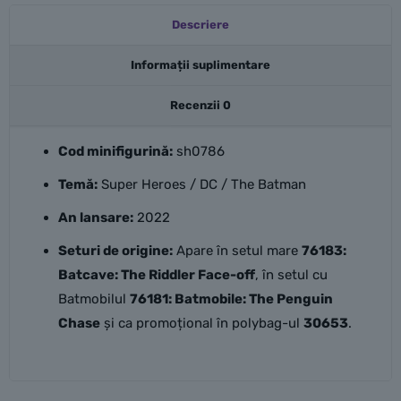
Descriere
Informații suplimentare
Recenzii
0
Cod minifigurină:
sh0786
Temă:
Super Heroes / DC / The Batman
An lansare:
2022
Seturi de origine:
Apare în setul mare
76183:
Batcave: The Riddler Face-off
, în setul cu
Batmobilul
76181: Batmobile: The Penguin
Chase
și ca promoțional în polybag-ul
30653
.