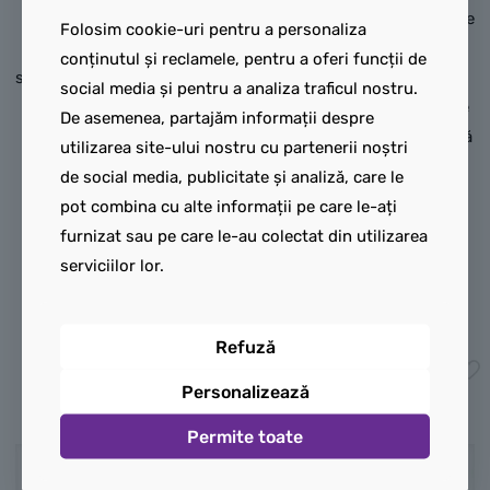
sau
Black
(mănuși tactice).
standard de adult, de culoare
Folosim cookie-uri pentru a personaliza
Picioarele:
Picioare
Dark Blue
(albastru închis)
conținutul și reclamele, pentru a oferi funcții de
standard de adult, de culoare
sau
Brown
, imprimate pe
social media și pentru a analiza traficul nostru.
Dark Green
, imprimate pe
partea din față și pe laterale
De asemenea, partajăm informații despre
partea frontală cu
cu faimoasa centură utilitară
utilizarea site-ului nostru cu partenerii noștri
genunchiere
joasă (gun belt) și tocul
de social media, publicitate și analiză, care le
metalice/armate, pânză
pentru blasterul său DL-44,
pot combina cu alte informații pe care le-ați
suprapusă de camuflaj,
completate de dungile roșii
furnizat sau pe care le-au colectat din utilizarea
curele din piele și cizme
Corelliene (Bloodstripes) pe
serviciilor lor.
speciale de expediție.
laterale.
35,00
lei
90,00
lei
Refuză
Adaugă în coș
Adaugă în coș
Personalizează
Permite toate