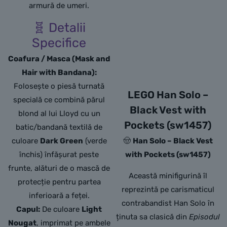
armură de umeri.
🧬 Detalii
Specifice
Coafura / Masca (Mask and
Hair with Bandana):
Folosește o piesă turnată
LEGO Han Solo –
specială ce combină părul
Black Vest with
blond al lui Lloyd cu un
Pockets (sw1457)
batic/bandană textilă de
culoare
Dark Green
(verde
🤠
Han Solo – Black Vest
închis) înfășurat peste
with Pockets (sw1457)
frunte, alături de o mască de
Această minifigurină îl
protecție pentru partea
reprezintă pe carismaticul
inferioară a feței.
contrabandist Han Solo în
Capul:
De culoare
Light
ținuta sa clasică din
Episodul
Nougat
, imprimat pe ambele