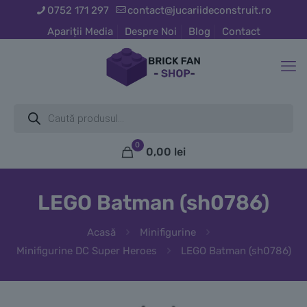
0752 171 297
contact@jucariideconstruit.ro
Apariții Media
Despre Noi
Blog
Contact
Products
search
0
0,00
lei
LEGO Batman (sh0786)
Acasă
Minifigurine
Minifigurine DC Super Heroes
LEGO Batman (sh0786)