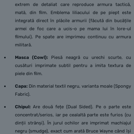
extrem de detaliat care reproduce armura tactică,
mată, din film. Emblema liliacului de pe piept este
integrată direct în plăcile armurii (făcută din bucățile
armei de foc care a ucis-o pe mama lui în lore-ul
filmului). Pe spate are imprimeu continuu cu armura
militară.
Masca (Cowl):
Piesă neagră cu urechi scurte, cu
cusături imprimate subtil pentru a imita textura de
piele din film.
Capa:
Din material textil negru, varianta moale (Spongy
Fabric).
Chipul:
Are două fețe (Dual Sided). Pe o parte este
concentrat/serios, iar pe cealaltă parte este furios (cu
dinții strânși). În jurul ochilor are imprimat machiajul
negru (smudge), exact cum arată Bruce Wayne când își