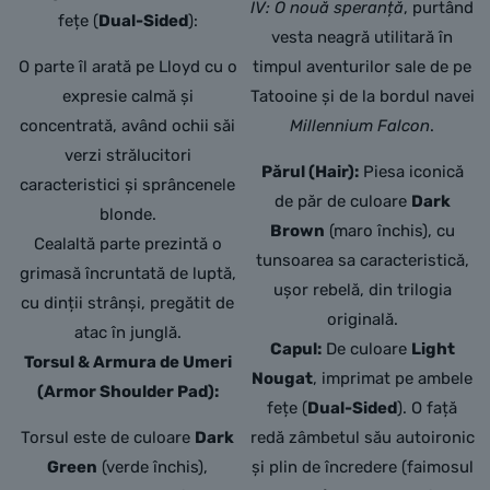
IV: O nouă speranță
, purtând
fețe (
Dual-Sided
):
vesta neagră utilitară în
O parte îl arată pe Lloyd cu o
timpul aventurilor sale de pe
expresie calmă și
Tatooine și de la bordul navei
concentrată, având ochii săi
Millennium Falcon
.
verzi strălucitori
Părul (Hair):
Piesa iconică
caracteristici și sprâncenele
de păr de culoare
Dark
blonde.
Brown
(maro închis), cu
Cealaltă parte prezintă o
tunsoarea sa caracteristică,
grimasă încruntată de luptă,
ușor rebelă, din trilogia
cu dinții strânși, pregătit de
originală.
atac în junglă.
Capul:
De culoare
Light
Torsul & Armura de Umeri
Nougat
, imprimat pe ambele
(Armor Shoulder Pad):
fețe (
Dual-Sided
). O față
Torsul este de culoare
Dark
redă zâmbetul său autoironic
Green
(verde închis),
și plin de încredere (faimosul