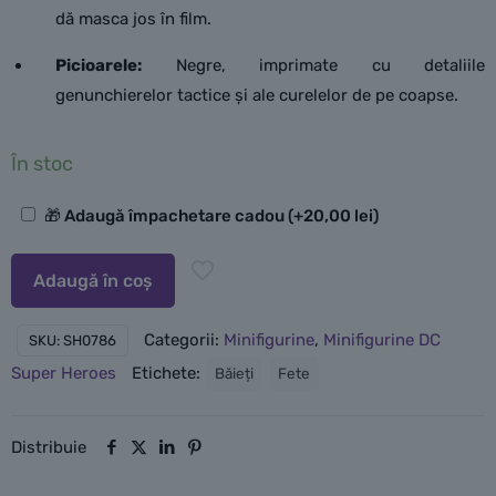
dă masca jos în film.
Picioarele:
Negre, imprimate cu detaliile
genunchierelor tactice și ale curelelor de pe coapse.
În stoc
Opțiuni
🎁 Adaugă împachetare cadou
(+
20,00
lei
)
suplimentare
Adaugă în coș
Categorii:
Minifigurine
,
Minifigurine DC
SKU:
SH0786
Super Heroes
Etichete:
Băieți
Fete
Distribuie