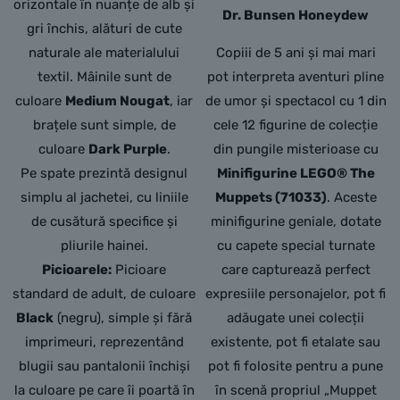
orizontale în nuanțe de alb și
Dr. Bunsen Honeydew
gri închis,
alături de cute
naturale ale materialului
Copiii de 5 ani și mai mari
textil.
Mâinile sunt de
pot interpreta aventuri pline
culoare
Medium Nougat
,
iar
de umor și spectacol cu 1 din
brațele sunt simple,
de
cele 12 figurine de colecție
culoare
Dark Purple
.
din pungile misterioase cu
Pe spate prezintă designul
Minifigurine LEGO® The
simplu al jachetei,
cu liniile
Muppets (71033)
. Aceste
de cusătură specifice și
minifigurine geniale, dotate
pliurile hainei.
cu capete special turnate
Picioarele:
Picioare
care capturează perfect
standard de adult,
de culoare
expresiile personajelor, pot fi
Black
(negru), simple și fără
adăugate unei colecții
imprimeuri, reprezentând
existente, pot fi etalate sau
blugii sau pantalonii închiși
pot fi folosite pentru a pune
la culoare pe care îi poartă în
în scenă propriul „Muppet