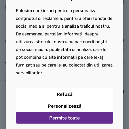
vehicule, creativitate LEGO®
LEGO Batmobilul din
și aventuri cu supereroi.
Folosim cookie-uri pentru a personaliza
Batman vs
Plasează acțiunea cu
conținutul și reclamele, pentru a oferi funcții de
Superman
vehiculul lui Batman în
social media și pentru a analiza traficul nostru.
Alătură-te lui Batman™
mâinile micilor supereroi de
De asemenea, partajăm informații despre
pentru aventuri cu supereroi
8 ani și mai mari cu acest set
utilizarea site-ului nostru cu partenerii noștri
la mare viteză cu setul de
LEGO de calitate superioară,
de social media, publicitate și analiză, care le
construcție Batmobilul din
care include emblematicul
pot combina cu alte informații pe care le-ați
Batman vs Superman(76331),
vehicul Tumbler Batmobile™
furnizat sau pe care le-au colectat din utilizarea
un cadou minunat pentru
din filmele clasice cu
serviciilor lor.
băieți, fete și copii de 9 ani și
Cavalerul negru.
mai mari. Pentru a sărbători
Acest set cu supereroi LEGO
Refuză
cea de-a 20-a aniversare a
Batman include 3
LEGO® DC Batman, acest
Personalizează
minifigurine populare:
produs de colecție include
Batman înarmat cu arma sa
Permite toate
emblematica mașină, plus o
Batarang™, Joker ținând în
minifigurină aniversară