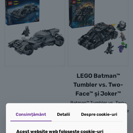
LEGO Batman™
Tumbler vs. Two-
Face™ și Joker™
Batman™ Tumbler vs. Two-
Face™ și Joker™ (76303) este
Consimțământ
Detalii
Despre cookie-uri
o jucărie distractivă pentru
copiii pasionați de Batman,
Acest website web folosește cookie-uri