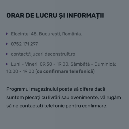
ORAR DE LUCRU ȘI INFORMAȚII
Elocinței 48, București, România.
0752 171 297
contact@jucariideconstruit.ro
Luni - Vineri: 09:30 - 19:00, Sâmbătă - Duminică:
10:00 - 19:00 (
cu confirmare telefonică
)
Programul magazinului poate să difere dacă
suntem plecați cu livrări sau evenimente, vă rugăm
să ne contactați telefonic pentru confirmare.