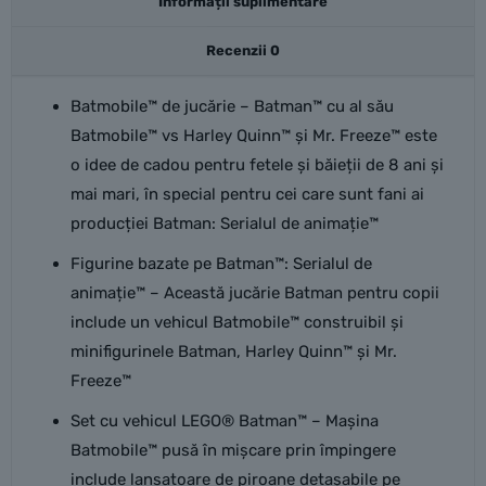
Informații suplimentare
Recenzii
0
Batmobile™ de jucărie – Batman™ cu al său
Batmobile™ vs Harley Quinn™ și Mr. Freeze™ este
o idee de cadou pentru fetele și băieții de 8 ani și
mai mari, în special pentru cei care sunt fani ai
producției Batman: Serialul de animație™
Figurine bazate pe Batman™: Serialul de
animație™ – Această jucărie Batman pentru copii
include un vehicul Batmobile™ construibil și
minifigurinele Batman, Harley Quinn™ și Mr.
Freeze™
Set cu vehicul LEGO® Batman™ – Mașina
Batmobile™ pusă în mișcare prin împingere
include lansatoare de piroane detașabile pe