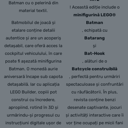
Batman cu o pelerină din
! Această ediție include o
material textil.
minifigurină LEGO®
Batmobilul de joacă și
Batman
etalare conține detalii
, echipată cu
autentice și are un acoperiș
Batarang
detașabil, care oferă acces la
și
cockpitul vehiculului, în care
Bat-Hook
poate fi așezată minifigurina
, alături de o
Batman. O monedă aurie
Batcycle construibilă
aniversară încape sub capota
, perfectă pentru urmăriri
detașabilă. Iar cu aplicația
spectaculoase și confruntări
LEGO Builder, copiii pot
cu răufăcătorii. În plus,
construi cu încredere,
revista conține benzi
apropiind, rotind în 3D și
desenate captivante, jocuri
urmărindu-și progresul cu
și activități interactive care îi
instrucțiuni digitale ușor de
vor ține ocupați pe micii fani