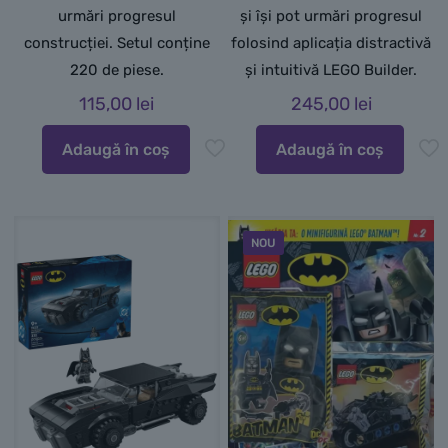
urmări progresul
și își pot urmări progresul
construcției. Setul conține
folosind aplicația distractivă
220 de piese.
și intuitivă LEGO Builder.
115,00
lei
245,00
lei
Adaugă în coș
Adaugă în coș
NOU