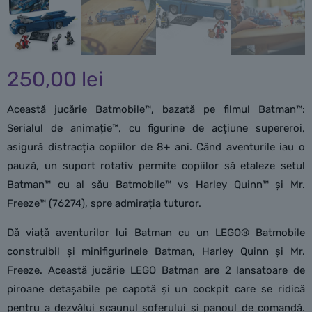
250,00
lei
Această jucărie Batmobile™, bazată pe filmul Batman™:
Serialul de animație™, cu figurine de acțiune supereroi,
asigură distracția copiilor de 8+ ani. Când aventurile iau o
pauză, un suport rotativ permite copiilor să etaleze setul
Batman™ cu al său Batmobile™ vs Harley Quinn™ și Mr.
Freeze™ (76274), spre admirația tuturor.
Dă viață aventurilor lui Batman cu un LEGO® Batmobile
construibil și minifigurinele Batman, Harley Quinn și Mr.
Freeze. Această jucărie LEGO Batman are 2 lansatoare de
piroane detașabile pe capotă și un cockpit care se ridică
pentru a dezvălui scaunul șoferului și panoul de comandă.