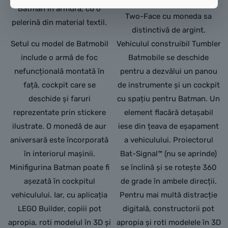
mână un teanc de bani și
Batman în armură, cu o
Two-Face cu moneda sa
pelerină din material textil.
distinctivă de argint.
Setul cu model de Batmobil
Vehiculul construibil Tumbler
include o armă de foc
Batmobile se deschide
nefuncțională montată în
pentru a dezvălui un panou
față, cockpit care se
de instrumente și un cockpit
deschide și faruri
cu spațiu pentru Batman. Un
reprezentate prin stickere
element flacără detașabil
ilustrate. O monedă de aur
iese din țeava de eșapament
aniversară este încorporată
a vehiculului. Proiectorul
în interiorul mașinii.
Bat-Signal™ (nu se aprinde)
Minifigurina Batman poate fi
se înclină și se rotește 360
așezată în cockpitul
de grade în ambele direcții.
vehiculului. Iar, cu aplicația
Pentru mai multă distracție
LEGO Builder, copiii pot
digitală, constructorii pot
apropia, roti modelul în 3D și
apropia și roti modelele în 3D