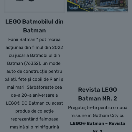
LEGO Batmobilul din
Batman
Fanii Batman™ pot recrea
acțiunea din filmul din 2022
cu jucăria Batmobilul din
Batman (76332), un model
auto de construcție pentru
băieți, fete și copii de 9 ani și
mai mari. Sărbătorește cea
Revista LEGO
de-a 20-a aniversare a
Batman NR. 2
LEGO® DC Batman cu acest
Pregătește-te pentru o nouă
produs de colecție
misiune în Gotham City cu
reprezentând faimoasa
LEGO® Batman – Revista
mașină și o minifigurină
Nr. 2