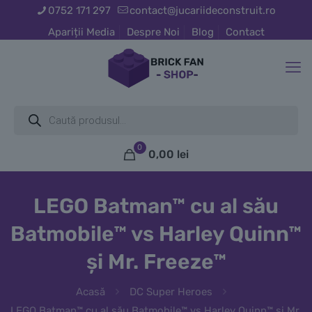
0752 171 297
contact@jucariideconstruit.ro
Apariții Media
Despre Noi
Blog
Contact
Products
search
0
0,00
lei
LEGO Batman™ cu al său
Batmobile™ vs Harley Quinn™
și Mr. Freeze™
Acasă
DC Super Heroes
LEGO Batman™ cu al său Batmobile™ vs Harley Quinn™ și Mr.