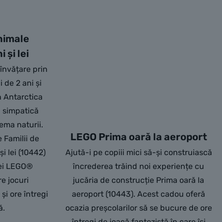
nimale
 și lei
 învățare prin
i de 2 ani și
in Antarctica
ă simpatică
ema naturii.
LEGO Prima oară la aeroport
 Familii de
și lei (10442)
Ajută-i pe copiii mici să-și construiască
lei LEGO®
încrederea trăind noi experiențe cu
e jocuri
jucăria de construcție Prima oară la
și ore întregi
aeroport (10443). Acest cadou oferă
ă.
ocazia preșcolarilor să se bucure de ore
întregi de joacă fantezistă în care își