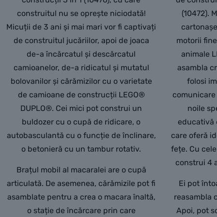
construitul nu se oprește niciodată!
(10472). M
Micuții de 3 ani și mai mari vor fi captivați
cartonașel
de construitul jucăriilor, apoi de joaca
motorii fin
de-a încărcatul și descărcatul
animale 
camioanelor, de-a ridicatul și mutatul
asambla cre
bolovanilor și cărămizilor cu o varietate
folosi im
de camioane de construcții LEGO®
comunicare 
DUPLO®. Cei mici pot construi un
noile sp
buldozer cu o cupă de ridicare, o
educativă 
autobasculantă cu o funcție de înclinare,
care oferă i
o betonieră cu un tambur rotativ.
fețe. Cu cele
construi 4 
Brațul mobil al macaralei are o cupă
articulată. De asemenea, cărămizile pot fi
Ei pot înt
asamblate pentru a crea o macara înaltă,
reasambla că
o stație de încărcare prin care
Apoi, pot s