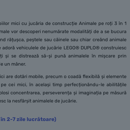
iilor mici cu jucăria de construcție Animale pe roți 3 în 1
animale vor descoperi nenumărate modalități de a se bucura
ind rățușca, peștele sau câinele sau chiar creând animale
are adoră vehiculele de jucărie LEGO® DUPLO® construiesc
ți și se distrează să-și pună animalele în mișcare prin
de un mâner.
ci are dotări mobile, precum o coadă flexibilă și elemente
a pe cei mici, în același timp perfecționându-le abilitățile
r folosi concentrarea, perseverența și imaginația pe măsură
sc la nesfârșit animalele de jucărie.
 în 2-7 zile lucrătoare)