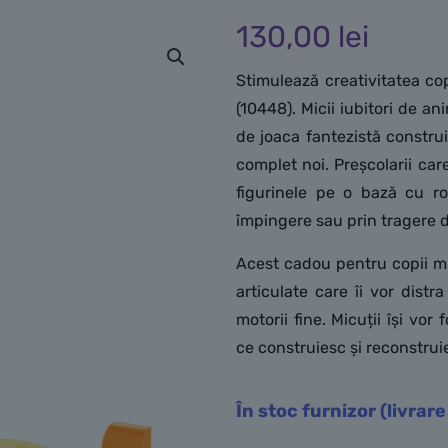
130,00
lei
Stimulează creativitatea cop
(10448). Micii iubitori de 
de joaca fantezistă constru
complet noi. Preșcolarii c
figurinele pe o bază cu ro
împingere sau prin tragere 
Acest cadou pentru copii mi
articulate care îi vor distr
motorii fine. Micuții își vo
ce construiesc și reconstruie
În stoc furnizor (livrare