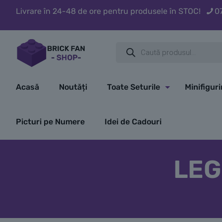
Livrare în 24-48 de ore pentru produsele în STOC!
0
Products
search
Acasă
Noutăți
Toate Seturile
Minifigur
Picturi pe Numere
Idei de Cadouri
LEGO