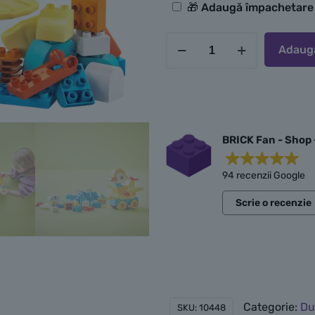
Opțiuni
🎁 Adaugă împachetar
suplimentare
Cantitate
Adaugă
LEGO
Animale
pe
roți
3
BRICK Fan - Shop 
în
94 recenzii Google
1
Scrie o recenzie
Categorie:
Du
SKU:
10448