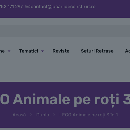
752 171 297
contact@jucariideconstruit.ro
ine
Tematici
Reviste
Seturi Retrase
Ac
 Animale pe roți 3
Acasă
Duplo
LEGO Animale pe roți 3 în 1