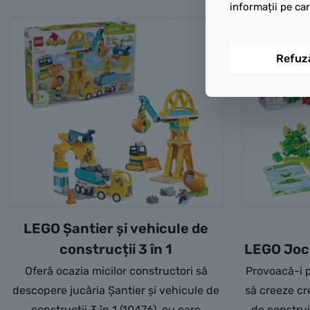
informații pe car
Refuz
LEGO Șantier și vehicule de
construcții 3 în 1
LEGO Joc 
Oferă ocazia micilor constructori să
Provoacă-i p
descopere jucăria Șantier și vehicule de
să creeze cr
construcții 3 în 1 (10476), cu care
de constr