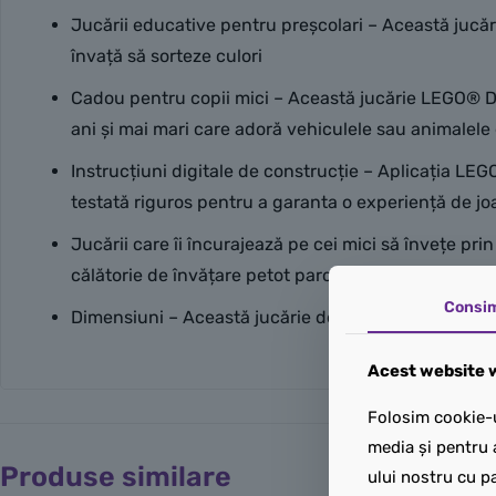
Jucării educative pentru preșcolari – Această jucărie 3
învață să sorteze culori
Cadou pentru copii mici – Această jucărie LEGO® DU
ani și mai mari care adoră vehiculele sau animalele 
Instrucțiuni digitale de construcție – Aplicația LEG
testată riguros pentru a garanta o experiență de jo
Jucării care îi încurajează pe cei mici să învețe pr
călătorie de învățare petot parcursul vieții
Consi
Dimensiuni – Această jucărie de construcție din 58 
Acest website w
Folosim cookie-u
media și pentru 
Produse similare
ului nostru cu pa