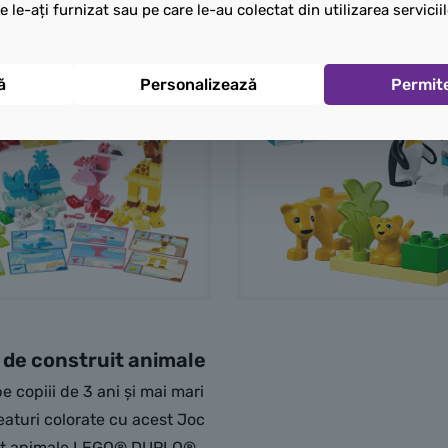
e le-ați furnizat sau pe care le-au colectat din utilizarea serviciil
ă
Personalizează
Permit
de construit animale
e copiii de 3 ani și mai mari
eaturi colorate cu acest Joc
uit animale LEGO® DUPLO®