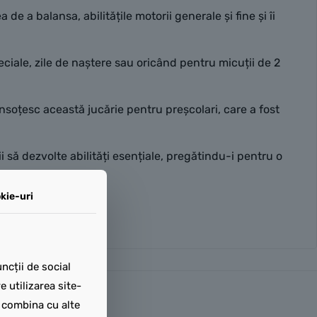
 de a balansa, abilitățile motorii generale și fine și îi
ale, zile de naștere sau oricând pentru micuții de 2
însoțesc această jucărie pentru preșcolari, care a fost
 să dezvolte abilități esențiale, pregătindu-i pentru o
kie-uri
țimea de 21 cm
ncții de social
 utilizarea site-
t combina cu alte