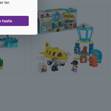
or lor.
e toate