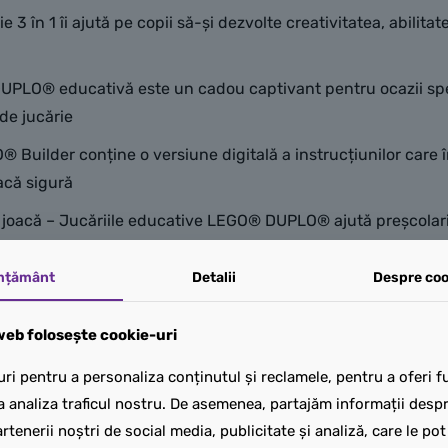
 în 1 îi ajută pe copii să-și dezvolte creativitatea, abilitatea
PLO® educativă este un cadou captivant pentru ocazii speci
de jucărie
O® Builder conține o versiune digitală a instrucțiunilor care 
acă sigură
in joacă – Jucăriile educative LEGO® DUPLO® ajută preșcolarii
mțământ
Detalii
Despre coo
de piese include o figurină câine pentru preșcolari, cu înăl
eb folosește cookie-uri
ri pentru a personaliza conținutul și reclamele, pentru a oferi fu
a analiza traficul nostru. De asemenea, partajăm informații despre
rtenerii noștri de social media, publicitate și analiză, care le po