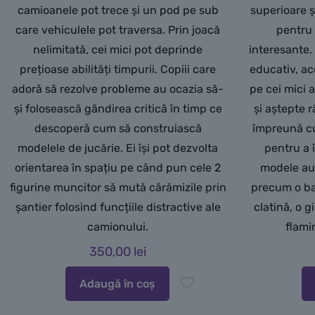
camioanele pot trece și un pod pe sub
superioare ș
care vehiculele pot traversa. Prin joacă
pentru
nelimitată, cei mici pot deprinde
interesante.
prețioase abilități timpurii. Copiii care
educativ, ace
adoră să rezolve probleme au ocazia să-
pe cei mici a
și folosească gândirea critică în timp ce
și aștepte 
descoperă cum să construiască
împreună cu 
modelele de jucărie. Ei își pot dezvolta
pentru a 
orientarea în spațiu pe când pun cele 2
modele au 
figurine muncitor să mută cărămizile prin
precum o ba
șantier folosind funcțiile distractive ale
clatină, o g
camionului.
flami
350,00
lei
Adaugă în coș