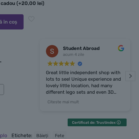
e cadou
(+
20,00
lei
)
 în coș
Student Abroad
acum 4 zile
-
Great little independent shop with
lots to see! Unique experience and
lovely little location, had many
different lego sets and even 3D
prints the owner made. Owner was
Citeste mai mult
very chatty and friendly, highly
recommend the place!
Certificat de: Trustindex
plo
Etichete:
Băieți
Fete