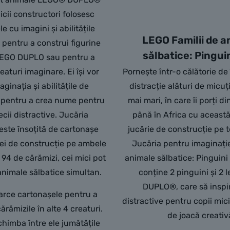
icii constructori folosesc
e cu imagini și abilitățile
LEGO Familii de a
e pentru a construi figurine
sălbatice: Pinguini
LEGO DUPLO sau pentru a
aturi imaginare. Ei își vor
Pornește într-o călătorie de
aginația și abilitățile de
distracție alături de micuți
pentru a crea nume pentru
mai mari, în care îi porți d
ecii distractive. Jucăria
până în Africa cu aceast
este însoțită de cartonașe
jucărie de construcție pe t
dei de construcție pe ambele
Jucăria pentru imaginație
 94 de cărămizi, cei mici pot
animale sălbatice: Pinguini 
animale sălbatice simultan.
conține 2 pinguini și 2 
DUPLO®, care să inspir
oarce cartonașele pentru a
distractive pentru copii mici 
rămizile în alte 4 creaturi.
de joacă creativ
chimba între ele jumătățile