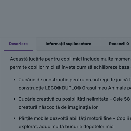
Descriere
Informații suplimentare
Recenzii
0
Această jucărie pentru copii mici include multe moment
permite copiilor mici să învețe cum să echilibreze baza 
Jucărie de construcție pentru ore întregi de joacă f
construcție LEGO® DUPLO® Orașul meu Animale pe r
Jucărie creativă cu posibilități nelimitate – Cele 5
creatură născocită de imaginația lor
Părțile mobile dezvoltă abilități motorii fine – Copiii
explorat, aduc multă bucurie degetelor mici