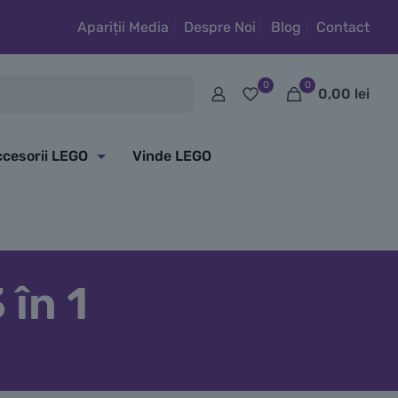
Apariții Media
Despre Noi
Blog
Contact
0
0
0,00
lei
cesorii LEGO
Vinde LEGO
 în 1