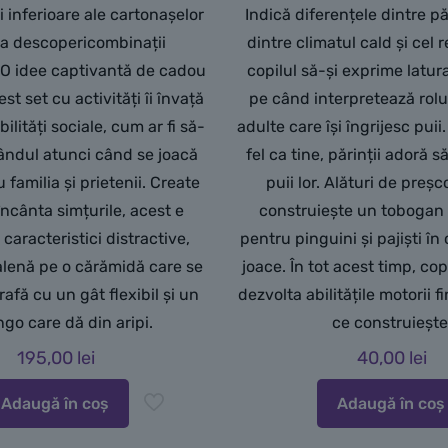
i inferioare ale cartonașelor
Indică diferențele dintre păr
 a descopericombinații
dintre climatul cald și cel r
 O idee captivantă de cadou
copilul să-și exprime latur
st set cu activități îi învață
pe când interpretează rolu
bilități sociale, cum ar fi să-
adulte care își îngrijesc puii.
rândul atunci când se joacă
fel ca tine, părinții adoră s
familia și prietenii. Create
puii lor. Alături de preșc
încânta simțurile, acest e
construiește un tobogan
caracteristici distractive,
pentru pinguini și pajiști în 
lenă pe o cărămidă care se
joace. În tot acest timp, copi
irafă cu un gât flexibil și un
dezvolta abilitățile motorii 
ngo care dă din aripi.
ce construiește
195,00
lei
40,00
lei
Adaugă în coș
Adaugă în coș