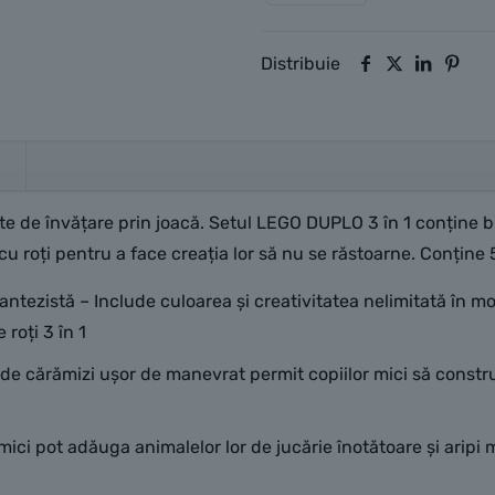
Distribuie
e de învățare prin joacă. Setul LEGO DUPLO 3 în 1 conține b
cu roți pentru a face creația lor să nu se răstoarne. Conține 
antezistă – Include culoarea și creativitatea nelimitată în m
oți 3 în 1
8 de cărămizi ușor de manevrat permit copiilor mici să constru
 mici pot adăuga animalelor lor de jucărie înotătoare și aripi m