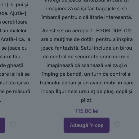
inți și pui și
imaginează că își fac bagajele și se
ece. Ajută-ți
îmbarcă pentru o călătorie interesantă.
a ocrotitoare
l animalelor
Acest set cu aeroport LEGO® DUPLO®
 Arată-i că, la
are o mulțime de dotări pentru a inspira
ă se joace cu
joaca fantezistă. Setul include un birou
olarul tău,
de control de securitate unde cei mici
 de gheață
imaginează că scanează valiza și o
care leii să se
împing pe bandă, un turn de control al
lul tău își va
traficului aerian și un avion mobil în care
fine pe măsură
încap figurinele ursuleț de pluș, copil și
.
pilot.
115,00
lei
Adaugă în coș