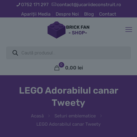
0752 171 297
contact@jucariideconstruit.ro
Apariții Media
Despre Noi
Blog
Contact
Products
search
0
0,00
lei
LEGO Adorabilul canar
Tweety
Acasă
Seturi emblematice
LEGO Adorabilul canar Tweety