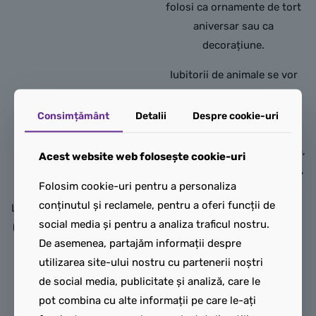
folosi ca ornamente de tort
aniversar sau ca
decorațiune.
Iubitorii de animale se vor
bucura să creeze cele 10
numere și să descopere
Consimțământ
Detalii
Despre cookie-uri
LEGO Altar de Ziua
simpaticele creaturi pe care
Morților
sunt bazate: un câine, o rață,
Acest website web folosește cookie-uri
Sărbătorește Ziua Morților
un crab, un cocoș, un tucan,
Folosim cookie-uri pentru a personaliza
cu setul de construcție
un flamingo, un crocodil, un
conținutul și reclamele, pentru a oferi funcții de
LEGO® Altar de Ziua Morților
păianjen, o balenă și un
social media și pentru a analiza traficul nostru.
(40811) pentru copii de 9 ani
șarpe. Copiii pot construi
De asemenea, partajăm informații despre
și mai mari. Distrează-te
aceste jucării educative
utilizarea site-ului nostru cu partenerii noștri
creând modelul Día De Los
independent sau pot spori
de social media, publicitate și analiză, care le
Muertos, care include un
distracția asamblându-le cu
pot combina cu alte informații pe care le-ați
craniu pe o parte și un altar
prietenii și familia. Odată