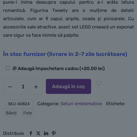
pune-i inima deasupra capului pentru a-i arăta latura
romantică. Figurina Tweety are o mulțime de detalii
articulate, cum ar fi capul, aripile, coada și picioarele. Cu
accesoriile sale atractive, acest set LEGO creează un exponat
care sigur va face inimile să palpite.
În stoc furnizor (livrare în 2-7 zile lucrătoare)
Opțiuni
🎁 Adaugă împachetare cadou
(+
20,00
lei
)
suplimentare
Cantitate
Adaugă în coș
LEGO
Adorabilul
Categorie:
Seturi emblematice
Etichete:
SKU:
40824
canar
Băieți
Fete
Tweety
Distribuie