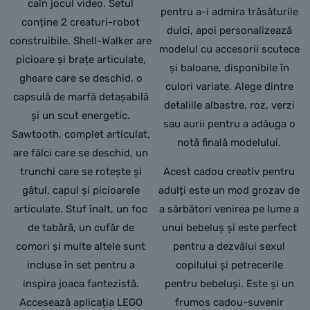
caîn jocul video. Setul
pentru a-i admira trăsăturile
conține 2 creaturi-robot
dulci, apoi personalizează
construibile. Shell-Walker are
modelul cu accesorii scutece
picioare și brațe articulate,
și baloane, disponibile în
gheare care se deschid, o
culori variate. Alege dintre
capsulă de marfă detașabilă
detaliile albastre, roz, verzi
și un scut energetic.
sau aurii pentru a adăuga o
Sawtooth, complet articulat,
notă finală modelului.
are fălci care se deschid, un
trunchi care se rotește și
Acest cadou creativ pentru
gâtul, capul și picioarele
adulți este un mod grozav de
articulate. Stuf înalt, un foc
a sărbători venirea pe lume a
de tabără, un cufăr de
unui bebeluș și este perfect
comori și multe altele sunt
pentru a dezvălui sexul
incluse în set pentru a
copilului și petrecerile
inspira joaca fantezistă.
pentru bebeluși. Este și un
Accesează aplicația LEGO
frumos cadou-suvenir