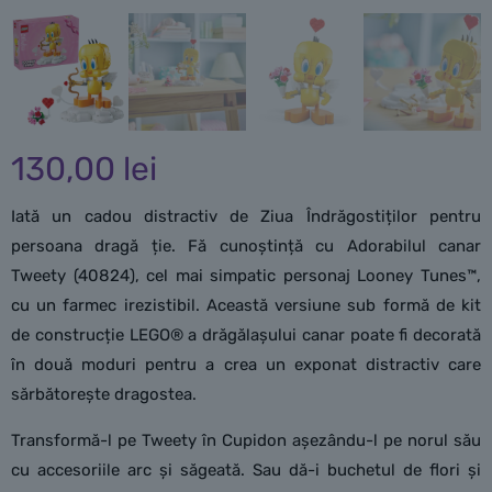
130,00
lei
Iată un cadou distractiv de Ziua Îndrăgostiților pentru
persoana dragă ție. Fă cunoștință cu Adorabilul canar
Tweety (40824), cel mai simpatic personaj Looney Tunes™,
cu un farmec irezistibil. Această versiune sub formă de kit
de construcție LEGO® a drăgălașului canar poate fi decorată
în două moduri pentru a crea un exponat distractiv care
sărbătorește dragostea.
Transformă-l pe Tweety în Cupidon așezându-l pe norul său
cu accesoriile arc și săgeată. Sau dă-i buchetul de flori și