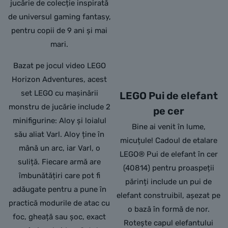
jucărie de colecție inspirată
de universul gaming fantasy,
pentru copii de 9 ani și mai
mari.
Bazat pe jocul video LEGO
Horizon Adventures, acest
set LEGO cu mașinării
LEGO Pui de elefant
monstru de jucărie include 2
pe cer
minifigurine: Aloy și loialul
Bine ai venit în lume,
său aliat Varl. Aloy ține în
micuțule! Cadoul de etalare
mână un arc, iar Varl, o
LEGO® Pui de elefant în cer
suliță. Fiecare armă are
(40814) pentru proaspeții
îmbunătățiri care pot fi
părinți include un pui de
adăugate pentru a pune în
elefant construibil, așezat pe
practică modurile de atac cu
o bază în formă de nor.
foc, gheață sau șoc, exact
Rotește capul elefantului