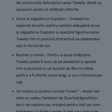
de construcție Adorabilul canar Tweety, dotat cu
accesorii pentru 2 înfățișări diferite
Arcul și săgeata lui Cupidon – Creează un
exponat atractiv pentru cameră adăugând arcul
și săgeata lui Cupidon și așezând figurina canar
Tweety într-o postură distractivă pe piedestalul
său în formă de nor
Buchet și inimă – Pentru a doua înfățișare,
Tweety poate fi scos de pe piedestal și așezat
într-o postură cu un buchet de flori în mână,
pentru a fi oferite cuiva drag, și cu o inimioară pe
cap
Un cadou cu jucărie Looney Tunes™ – Acest set
este un cadou fantezist de Ziua Îndrăgostiților,
de zi de naștere sau oricând pentru toți cei care
îndrăgesc jucăriile Looney Tunes sau cadourile